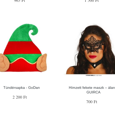
965 Ft
1 500 Ft
Tündérsapka - GoDan
Hímzett fekete maszk – álarc
GUIRCA
2 200 Ft
700 Ft