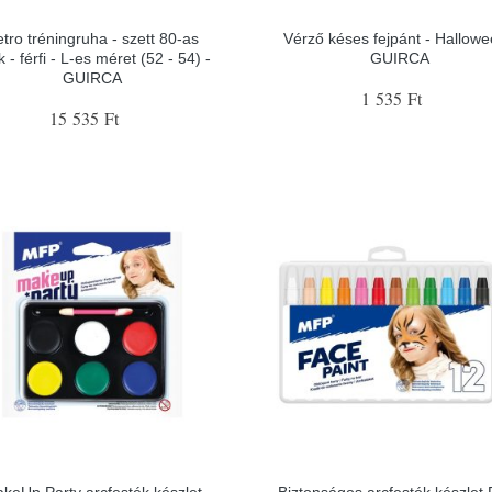
tro tréningruha - szett 80-as
Vérző késes fejpánt - Hallowe
 - férfi - L-es méret (52 - 54) -
GUIRCA
GUIRCA
1 535 Ft
15 535 Ft
keUp Party arcfesték készlet
Biztonságos arcfesték készlet