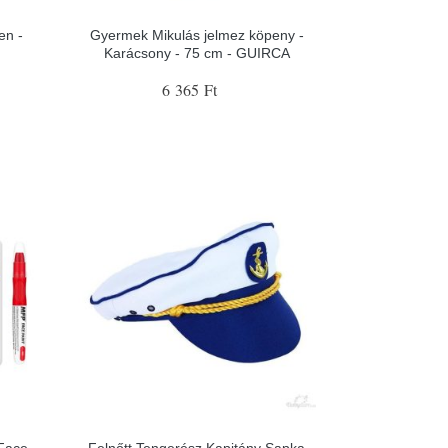
en -
Gyermek Mikulás jelmez köpeny -
Karácsony - 75 cm - GUIRCA
6 365 Ft
 Face
Felnőtt Tengerész Kapitány Sapka