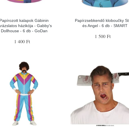
Papírozott kalapok Gábinin
Papírzsebkendő kloboučky St
arázslatos házikója - Gabby's
és Angel - 6 db - SMART
Dollhouse - 6 db - GoDan
1 500 Ft
1 400 Ft