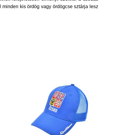
al minden kis ördög vagy ördögcse sztárja lesz