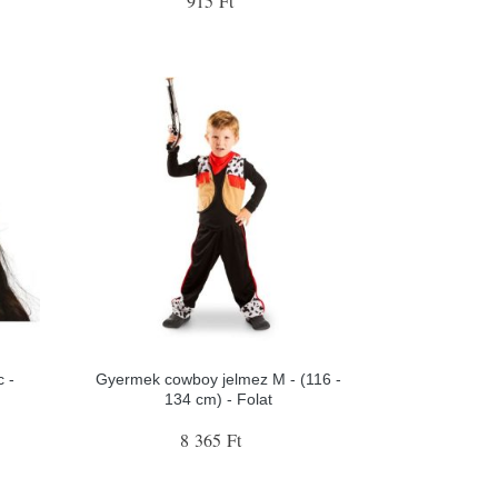
915 Ft
 -
Gyermek cowboy jelmez M - (116 -
134 cm) - Folat
8 365 Ft