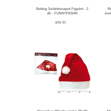
Boldog Születésnapot Fejpánt - 2
Re
db - FUNNYFASHN
évek
850 Ft
Klasszikus Mikulás sapka 29x39
Ma