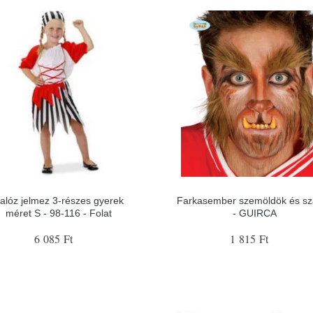
alóz jelmez 3-részes gyerek
Farkasember szemöldök és sza
méret S - 98-116 - Folat
- GUIRCA
6 085 Ft
1 815 Ft