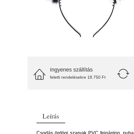
Ingyenes szállítás
feletti rendelésekre 18.750 Ft
Leírás
Csodás ördögi szarvak PVC fejpánton, puha 