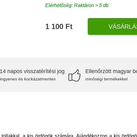
Elérhetőség: Raktáron > 5 db
1 100 Ft
VÁSÁRLÁ
14 napos visszatérítési jog
Ellenőrzött magyar bo
ingyenes és kockázatmentes
minőségi termékekkel
tollakkal, a kis ördögök számára. Ajándékozzon a kis ördögök