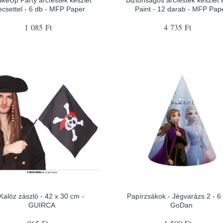
ecsettel - 6 db - MFP Paper
Paint - 12 darab - MFP Pap
1 085 Ft
4 735 Ft
Kalóz zászló - 42 x 30 cm -
Papírzsákok - Jégvarázs 2 - 6 
GUIRCA
GoDan