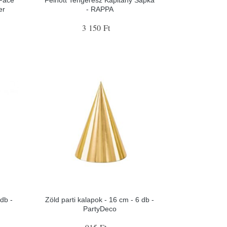
er
- RAPPA
3 150 Ft
db -
Zöld parti kalapok - 16 cm - 6 db -
PartyDeco