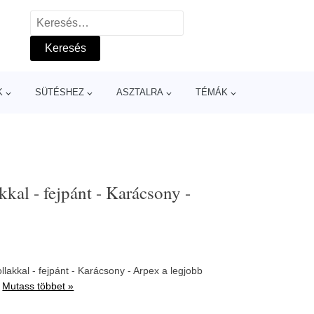
Keresés:
K
SÜTÉSHEZ
ASZTALRA
TÉMÁK
kal - fejpánt - Karácsony -
lakkal - fejpánt - Karácsony - Arpex a legjobb
.
Mutass többet »