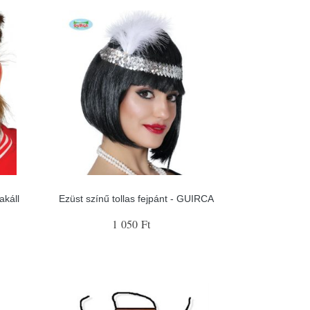
káll
Ezüst színű tollas fejpánt - GUIRCA
1 050 Ft