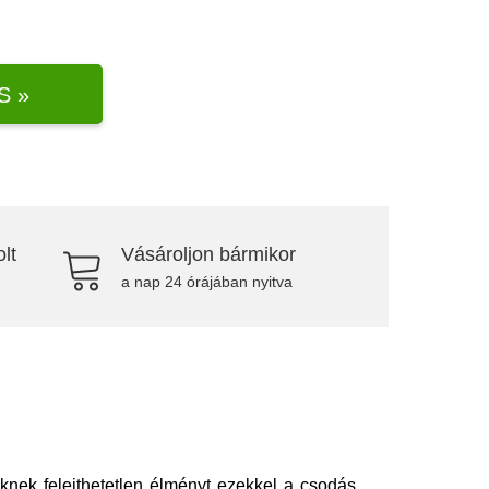
S »
lt
Vásároljon bármikor
a nap 24 órájában nyitva
nek felejthetetlen élményt ezekkel a csodás