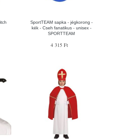
itch
SportTEAM sapka - jégkorong -
kék - Cseh fanatikus - unisex -
SPORTTEAM
4 315 Ft