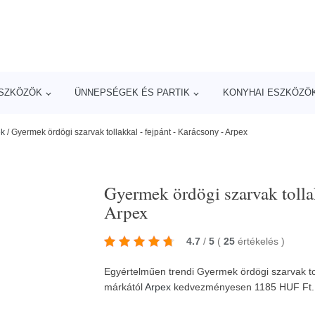
ESZKÖZÖK
ÜNNEPSÉGEK ÉS PARTIK
KONYHAI ESZKÖZÖ
ek
/
Gyermek ördögi szarvak tollakkal - fejpánt - Karácsony - Arpex
Gyermek ördögi szarvak tollak
Arpex
4.7
/
5
(
25
értékelés
)
Egyértelműen trendi Gyermek ördögi szarvak tol
márkától
Arpex
kedvezményesen 1185 HUF Ft