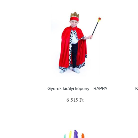
Gyerek királyi köpeny - RAPPA
K
6 515 Ft