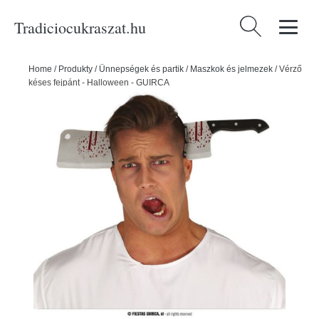
Tradiciocukraszat.hu
Keresés:
Home
/
Produkty
/
Ünnepségek és partik
/
Maszkok és jelmezek
/
Vérző
késes fejpánt - Halloween - GUIRCA