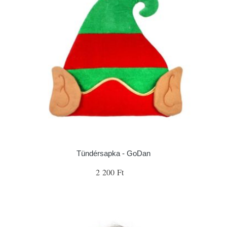
Tündérsapka - GoDan
2 200 Ft