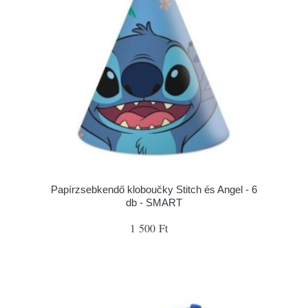
Papírzsebkendő kloboučky Stitch és Angel - 6
db - SMART
1 500 Ft