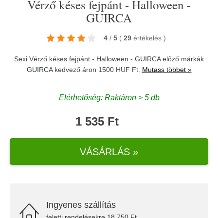
Vérző késes fejpánt - Halloween -
GUIRCA
4
/
5
(
29
értékelés
)
Sexi Vérző késes fejpánt - Halloween - GUIRCA előző márkák
GUIRCA
kedvező áron 1500 HUF Ft.
Mutass többet »
Elérhetőség: Raktáron > 5 db
1 535 Ft
VÁSÁRLÁS »
Ingyenes szállítás
feletti rendelésekre 18.750 Ft