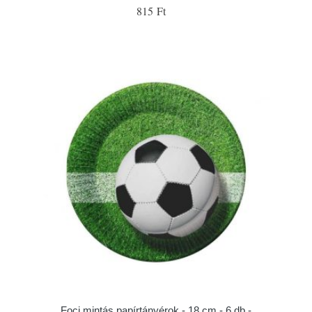
815 Ft
Foci mintás papírtányérok - 18 cm - 6 db -