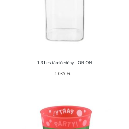
1,3 l-es tárolóedény - ORION
4 085 Ft