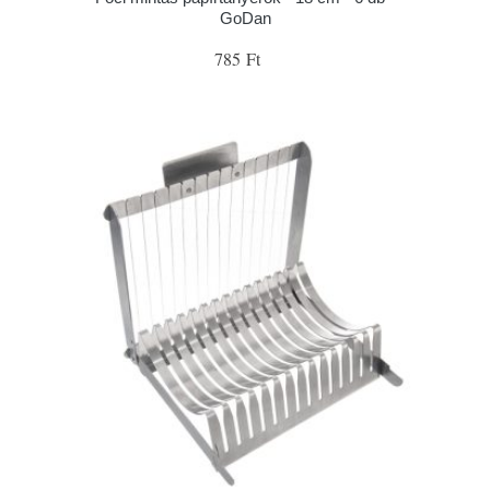
GoDan
785 Ft