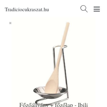
Tradiciocukraszat.hu
Keresés:
Home
/
Produkty
/
Konyhai eszközök
/
Főzőállvány + főzőlap - Ibili
Főzőállvány + főzőlap - Ibili