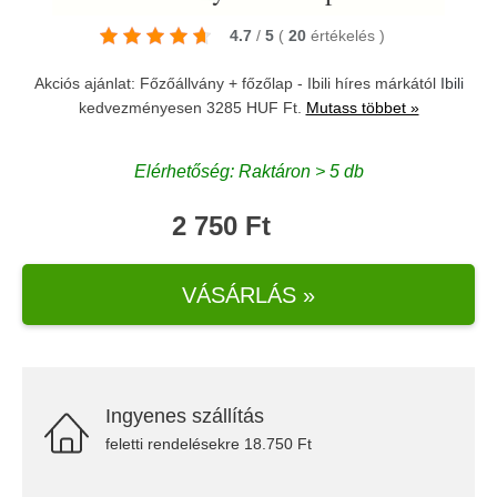
4.7
/
5
(
20
értékelés
)
Akciós ajánlat: Főzőállvány + főzőlap - Ibili híres márkától
Ibili
kedvezményesen 3285 HUF Ft.
Mutass többet »
Elérhetőség: Raktáron > 5 db
2 750 Ft
VÁSÁRLÁS »
Ingyenes szállítás
feletti rendelésekre 18.750 Ft