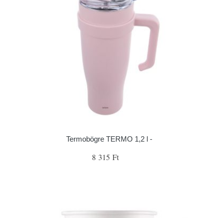
Termobögre TERMO 1,2 l -
8 315 Ft