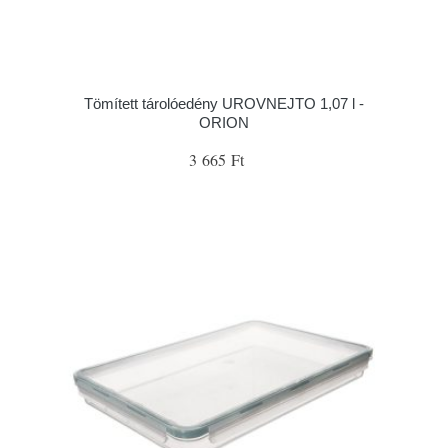
Tömített tárolóedény UROVNEJTO 1,07 l -
ORION
3 665 Ft