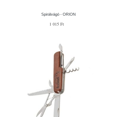
Spirálvágó - ORION
1 015 Ft