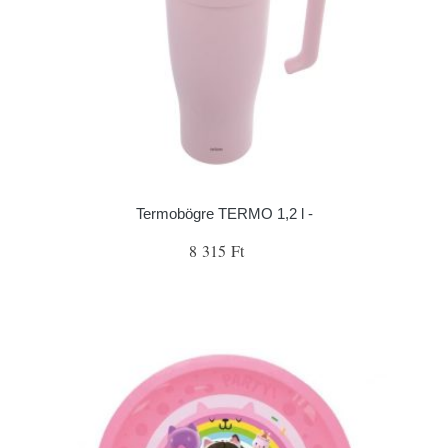
Termobögre TERMO 1,2 l -
8 315 Ft