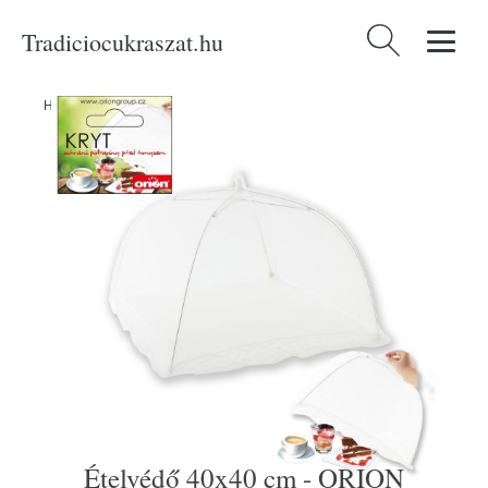
Tradiciocukraszat.hu
Keresés:
Home
/
Produkty
/
Konyhai eszközök
/
Ételvédő 40x40 cm - ORION
Ételvédő 40x40 cm - ORION