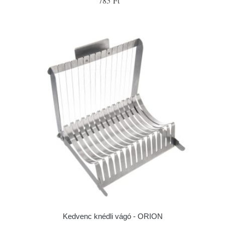
785 Ft
Kedvenc knédli vágó - ORION