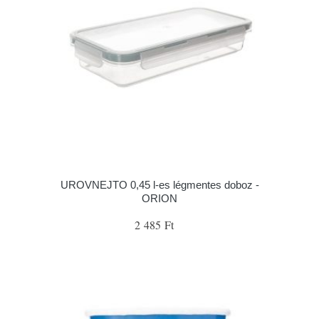
UROVNEJTO 0,45 l-es légmentes doboz -
ORION
2 485 Ft