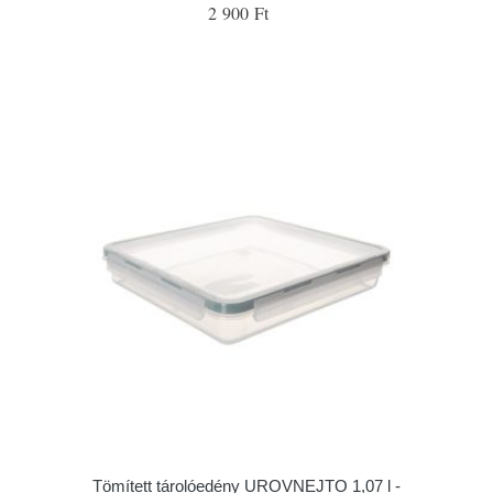
2 900 Ft
Tömített tárolóedény UROVNEJTO 1,07 l -