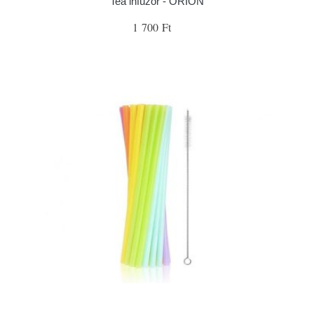
Tea infúzor - ORION
1 700 Ft