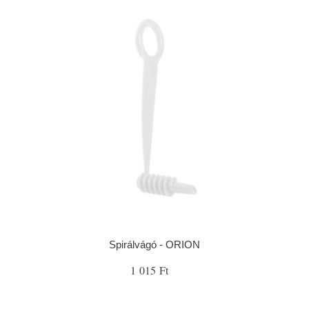
Spirálvágó - ORION
1 015 Ft