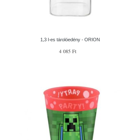
1,3 l-es tárolóedény - ORION
4 085 Ft