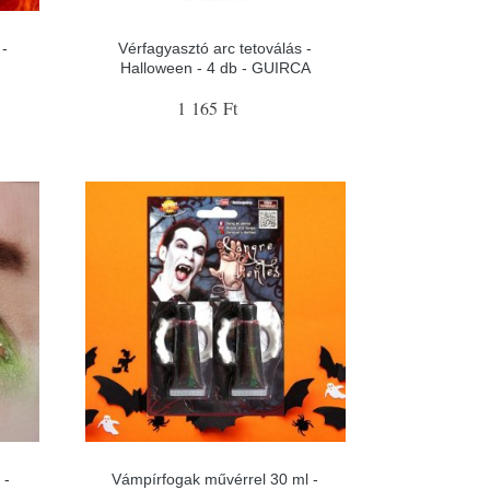
 -
Vérfagyasztó arc tetoválás -
Halloween - 4 db - GUIRCA
1 165 Ft
 -
Vámpírfogak művérrel 30 ml -