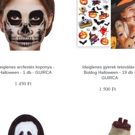
eiglenes arcfestés koponya -
Ideiglenes gyerek tetoválás
Halloween - 1 db - GUIRCA
Boldog Halloween - 19 db 
GUIRCA
1 450 Ft
1 500 Ft