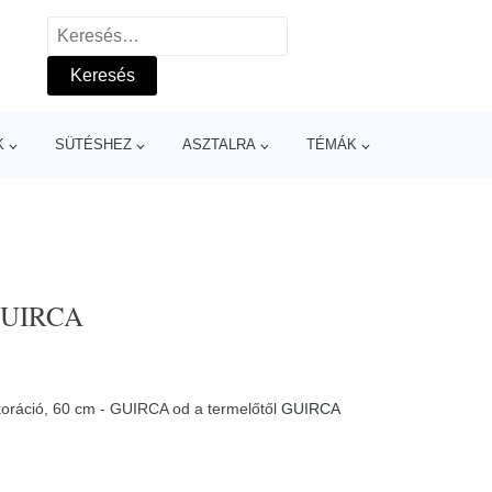
Keresés:
K
SÜTÉSHEZ
ASZTALRA
TÉMÁK
 GUIRCA
ekoráció, 60 cm - GUIRCA od a termelőtől
GUIRCA