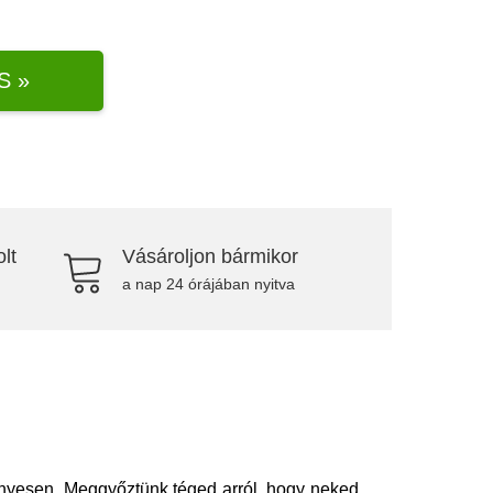
S »
lt
Vásároljon bármikor
a nap 24 órájában nyitva
nyesen. Meggyőztünk téged arról, hogy neked