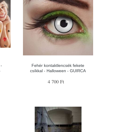
 -
Fehér kontaktlencsék fekete
-
csíkkal - Halloween - GUIRCA
4 700 Ft