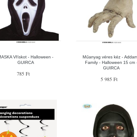
ASKA Vřískot - Halloween -
Műanyag véres kéz - Adda
GUIRCA
Family - Halloween 15 cm 
GUIRCA
785 Ft
5 985 Ft