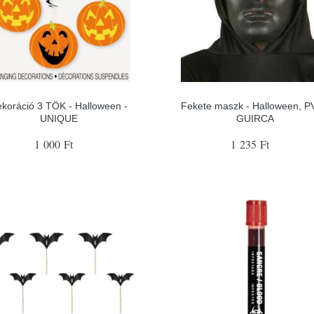
koráció 3 TÖK - Halloween -
Fekete maszk - Halloween, P
UNIQUE
GUIRCA
1 000 Ft
1 235 Ft