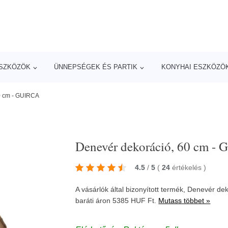
ESZKÖZÖK
ÜNNEPSÉGEK ÉS PARTIK
KONYHAI ESZKÖZÖ
0 cm - GUIRCA
Denevér dekoráció, 60 cm -
4.5
/
5
(
24
értékelés
)
A vásárlók által bizonyított termék, Denevér d
baráti áron 5385 HUF Ft.
Mutass többet »