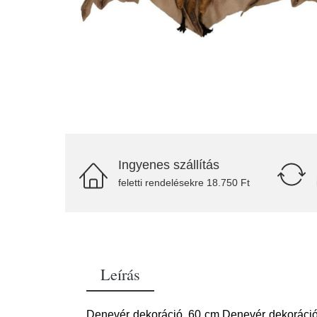
Ingyenes szállítás
feletti rendelésekre 18.750 Ft
Leírás
Denevér dekoráció, 60 cm Denevér dekoráció