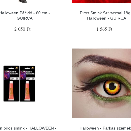
Halloween Páčidó - 60 cm -
Piros Smink Szivaccsal 18g
GUIRCA
Halloween - GUIRCA
2 050 Ft
1 565 Ft
n piros smink - HALLOWEEN -
Halloween - Farkas szemek