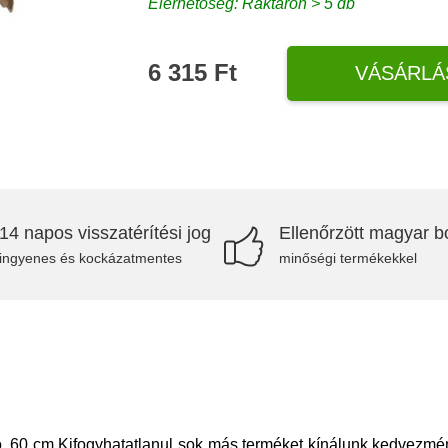
Elérhetőség: Raktáron > 5 db
6 315 Ft
VÁSÁRLÁ
14 napos visszatérítési jog
Ellenőrzött magyar bo
ingyenes és kockázatmentes
minőségi termékekkel
, 60 cm Kifogyhatatlanul sok más terméket kínálunk kedvezmé