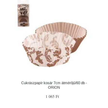
Cukrászpapír kosár 7cm átmérőjű/60 db -
ORION
1 065 Ft