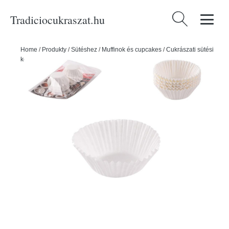
Tradiciocukraszat.hu
Keresés:
Home
/
Produkty
/
Sütéshez
/
Muffinok és cupcakes
/
Cukrászati sütési
kosarak
/
Cukrászati papírtartó 4,5 cm/100 db - ORION