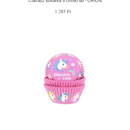
Cukrász kosárka 5 cm/80 db - ORION
1 285 Ft