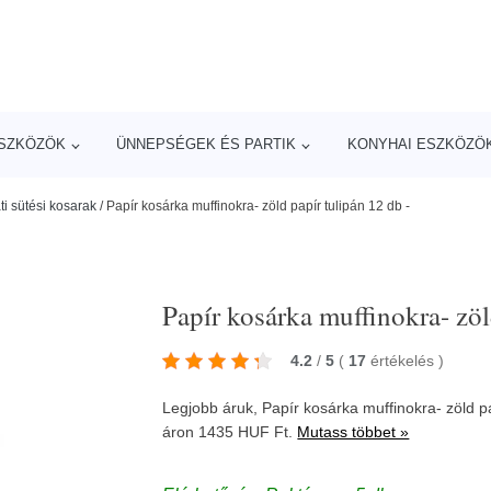
ESZKÖZÖK
ÜNNEPSÉGEK ÉS PARTIK
KONYHAI ESZKÖZÖ
i sütési kosarak
/
Papír kosárka muffinokra- zöld papír tulipán 12 db -
Papír kosárka muffinokra- zöl
4.2
/
5
(
17
értékelés
)
Legjobb áruk, Papír kosárka muffinokra- zöld pa
áron 1435 HUF Ft.
Mutass többet »