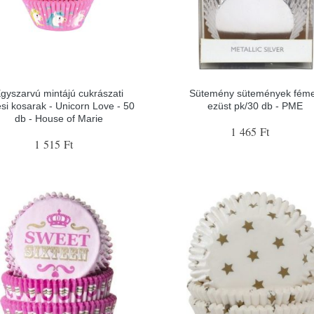
gyszarvú mintájú cukrászati
Sütemény sütemények fém
ési kosarak - Unicorn Love - 50
ezüst pk/30 db - PME
db - House of Marie
1 465 Ft
1 515 Ft