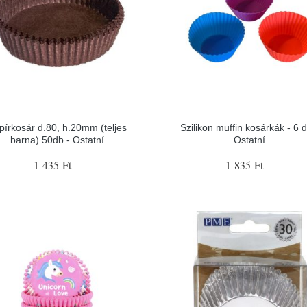
pírkosár d.80, h.20mm (teljes
Szilikon muffin kosárkák - 6 d
barna) 50db - Ostatní
Ostatní
1 435 Ft
1 835 Ft