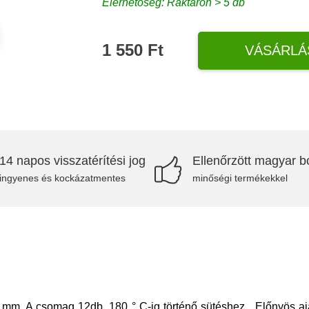
Elérhetőség: Raktáron > 5 db
1 550 Ft
VÁSÁRLÁ
14 napos visszatérítési jog
Ellenőrzött magyar bo
ingyenes és kockázatmentes
minőségi termékekkel
0 mm. A csomag 12db. 180 ° C-ig történő sütéshez Előnyös ajá