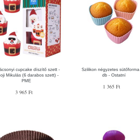
ácsonyi cupcake díszítő szett -
Szilikon négyzetes sütőforma 
ji Mikulás (6 darabos szett) -
db - Ostatní
PME
1 365 Ft
3 965 Ft