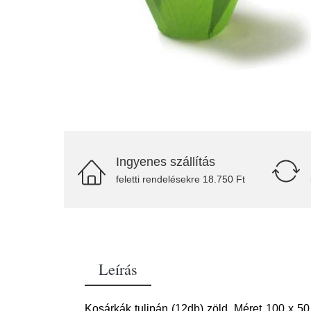
Ingyenes szállítás
feletti rendelésekre 18.750 Ft
Leírás
Kosárkák tulipán (12db) zöld. Méret 100 x 5