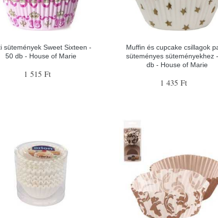
i sütemények Sweet Sixteen -
Muffin és cupcake csillagok p
50 db - House of Marie
süteményes süteményekhez -
db - House of Marie
1 515 Ft
1 435 Ft