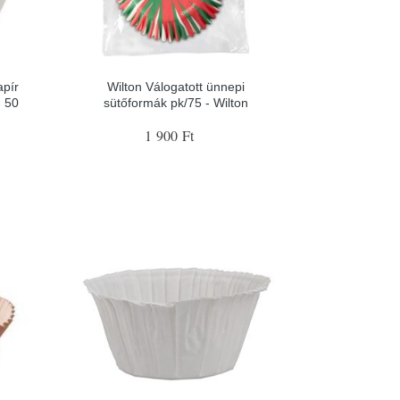
apír
Wilton Válogatott ünnepi
 50
sütőformák pk/75 - Wilton
1 900 Ft