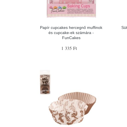
Papír cupcakes hercegnő muffinok
Süt
és cupcake-ek számára -
FunCakes
1 335 Ft