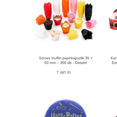
Színes muffin papírkapszlik 35 ×
Kar
50 mm – 300 db - Ostatní
Emo
7 485 Ft