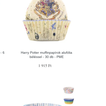
- 6
Harry Potter muffinpapírok alufólia
béléssel - 30 db - PME
1 915 Ft