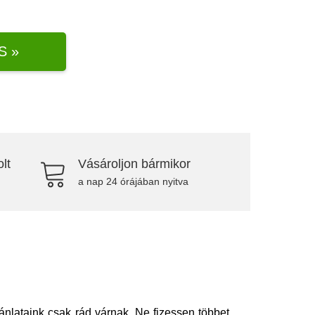
S »
lt
Vásároljon bármikor
a nap 24 órájában nyitva
nlataink csak rád várnak. Ne fizessen többet