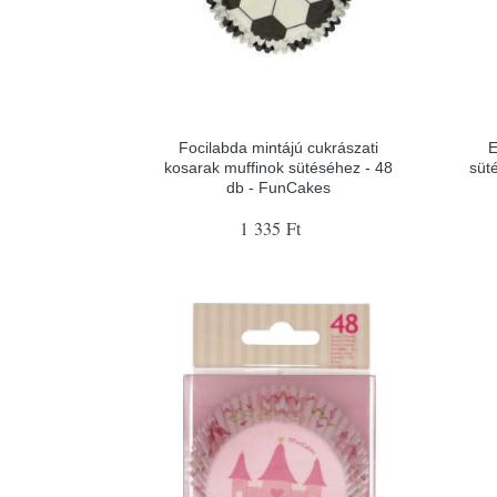
Focilabda mintájú cukrászati
E
kosarak muffinok sütéséhez - 48
süt
db - FunCakes
1 335 Ft