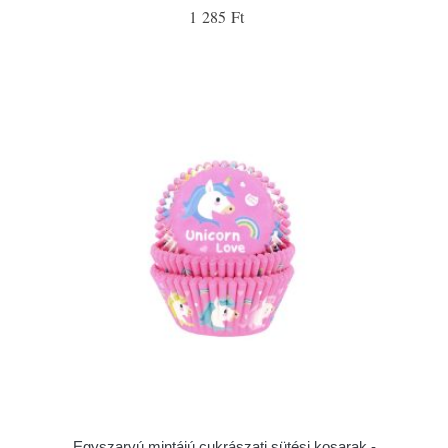
1 285 Ft
Egyszarvú mintájú cukrászati sütési kosarak -