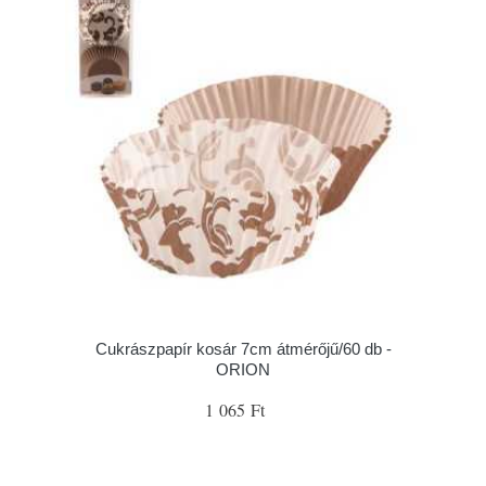
Cukrászpapír kosár 7cm átmérőjű/60 db -
ORION
1 065 Ft