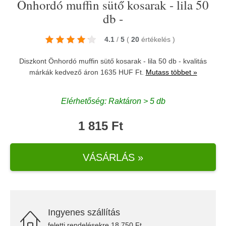
Önhordó muffin sütő kosarak - lila 50
db -
4.1
/
5
(
20
értékelés
)
Diszkont Önhordó muffin sütő kosarak - lila 50 db - kvalitás
márkák kedvező áron 1635 HUF Ft.
Mutass többet »
Elérhetőség: Raktáron > 5 db
1 815 Ft
VÁSÁRLÁS »
Ingyenes szállítás
feletti rendelésekre 18.750 Ft