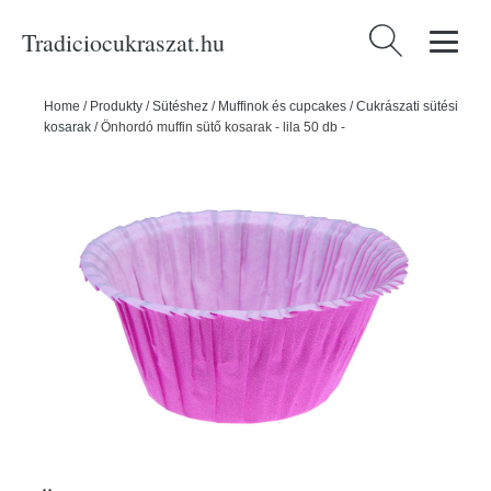
Tradiciocukraszat.hu
Keresés:
Home
/
Produkty
/
Sütéshez
/
Muffinok és cupcakes
/
Cukrászati sütési
kosarak
/
Önhordó muffin sütő kosarak - lila 50 db -