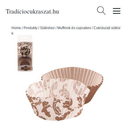
Tradiciocukraszat.hu
Keresés:
Home
/
Produkty
/
Sütéshez
/
Muffinok és cupcakes
/
Cukrászati sütési
kosarak
/
Cukrász kosárka 6,5 cm/60 db - ORION