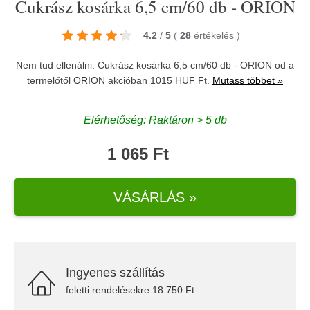
Cukrász kosárka 6,5 cm/60 db - ORION
4.2
/
5
(
28
értékelés
)
Nem tud ellenálni: Cukrász kosárka 6,5 cm/60 db - ORION od a
termelőtől
ORION
akcióban 1015 HUF Ft.
Mutass többet »
Elérhetőség: Raktáron > 5 db
1 065 Ft
VÁSÁRLÁS »
Ingyenes szállítás
feletti rendelésekre 18.750 Ft