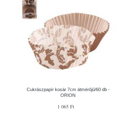
Cukrászpapír kosár 7cm átmérőjű/60 db -
ORION
1 065 Ft