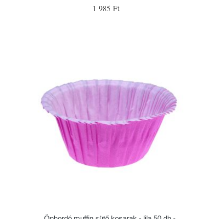
1 985 Ft
Önhordó muffin sütő kosarak - lila 50 db -