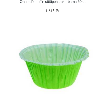
Önhordó muffin sütőpoharak - barna 50 db -
1 815 Ft