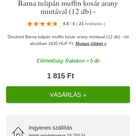
Barna tulipán muffin kosár arany
mintával (12 db) -
4.8
/
5
(
21
értékelés
)
Diszkont Barna tulipán muffin kosár arany mintával (12 db) - tól
akcióban 1635 HUF Ft.
Mutass többet »
Elérhetőség: Raktáron > 5 db
1 815 Ft
VÁSÁRLÁS »
Ingyenes szállítás
feletti rendelésekre 18.750 Ft