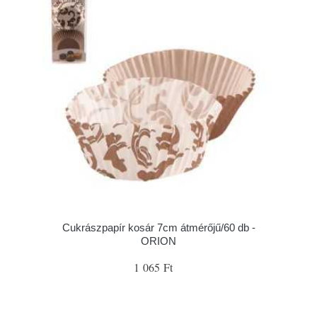
Cukrászpapír kosár 7cm átmérőjű/60 db -
ORION
1 065 Ft