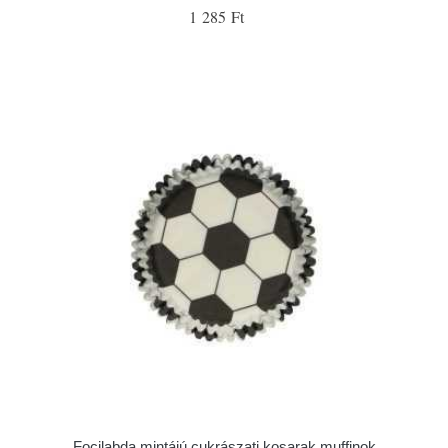
1 285 Ft
Focilabda mintájú cukrászati kosarak muffinok