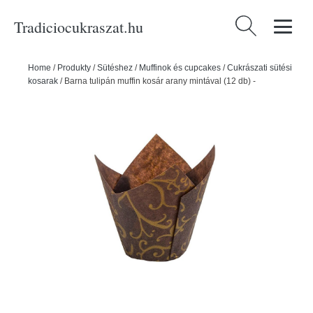
Tradiciocukraszat.hu
Keresés:
Home
/
Produkty
/
Sütéshez
/
Muffinok és cupcakes
/
Cukrászati sütési
kosarak
/
Barna tulipán muffin kosár arany mintával (12 db) -