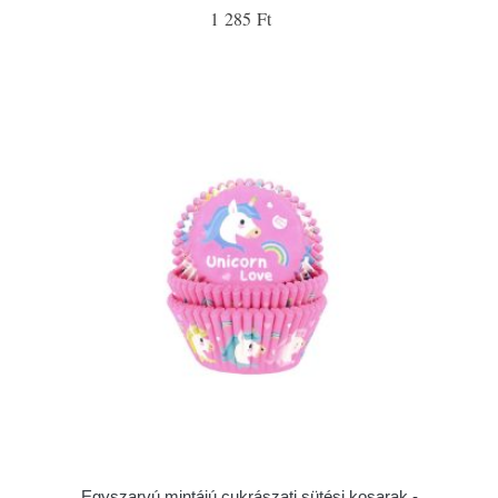
1 285 Ft
Egyszarvú mintájú cukrászati sütési kosarak -