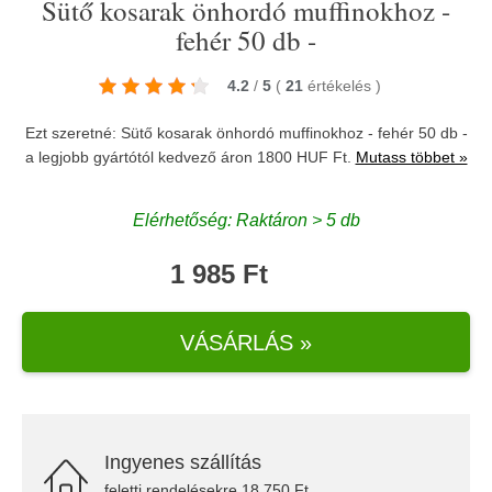
Sütő kosarak önhordó muffinokhoz -
fehér 50 db -
4.2
/
5
(
21
értékelés
)
Ezt szeretné: Sütő kosarak önhordó muffinokhoz - fehér 50 db -
a legjobb gyártótól kedvező áron 1800 HUF Ft.
Mutass többet »
Elérhetőség: Raktáron > 5 db
1 985 Ft
VÁSÁRLÁS »
Ingyenes szállítás
feletti rendelésekre 18.750 Ft