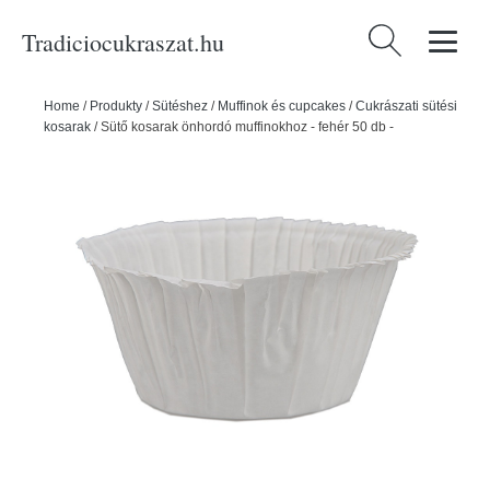
Tradiciocukraszat.hu
Keresés:
Home
/
Produkty
/
Sütéshez
/
Muffinok és cupcakes
/
Cukrászati sütési
kosarak
/
Sütő kosarak önhordó muffinokhoz - fehér 50 db -