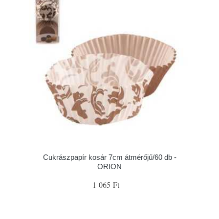
Cukrászpapír kosár 7cm átmérőjű/60 db -
ORION
1 065 Ft