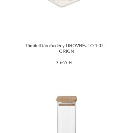
Tömített tárolóedény UROVNEJTO 1,07 l -
ORION
3 665 Ft