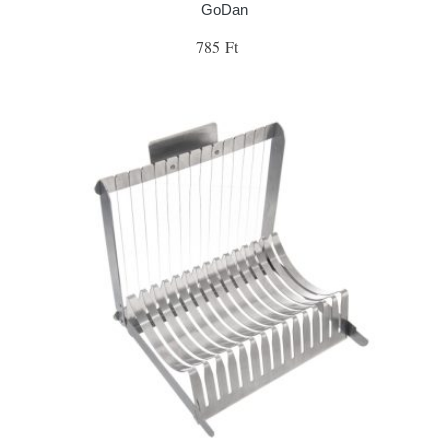
GoDan
785 Ft