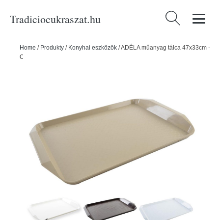
Tradiciocukraszat.hu
Keresés:
Home
/
Produkty
/
Konyhai eszközök
/
ADÉLA műanyag tálca 47x33cm -
ORION