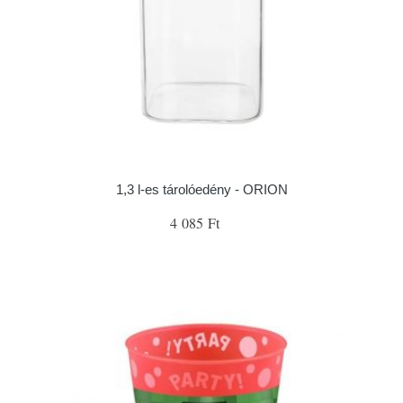
1,3 l-es tárolóedény - ORION
4 085 Ft