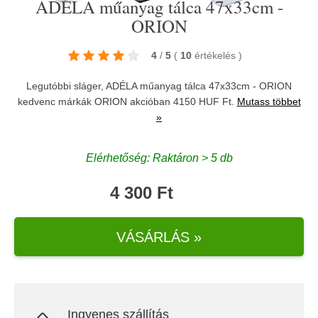
ADÉLA műanyag tálca 47x33cm -
ORION
4
/
5
(
10
értékelés
)
Legutóbbi sláger, ADÉLA műanyag tálca 47x33cm - ORION
kedvenc márkák
ORION
akcióban 4150 HUF Ft.
Mutass többet
»
Elérhetőség: Raktáron > 5 db
4 300 Ft
VÁSÁRLÁS »
Ingyenes szállítás