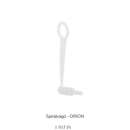
Spirálvágó - ORION
1 015 Ft