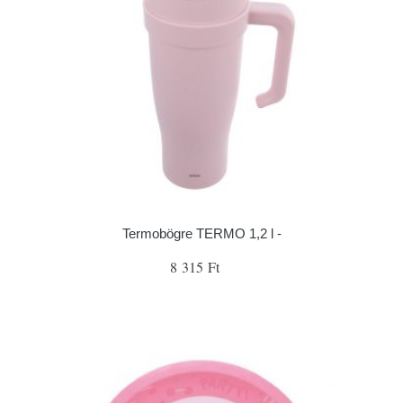
Termobögre TERMO 1,2 l -
8 315 Ft