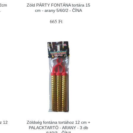
12cm
Zöld PÁRTY FONTÁNA tortára 15
A
cm - arany 5/60/2 - ČÍNA
665 Ft
oz 12
Zöldség fontána tortához 12 cm +
PALACKTARTÓ - ARANY - 3 db
4/40/3 - ČÍNA