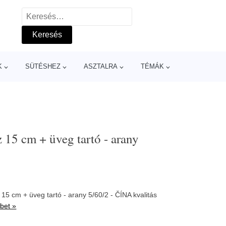
Keresés:
K
SÜTÉSHEZ
ASZTALRA
TÉMÁK
15 cm + üveg tartó - arany
5 cm + üveg tartó - arany 5/60/2 - ČÍNA kvalitás
bet »