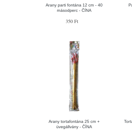
Arany parti fontána 12 cm - 40
P
másodperc - ČÍNA
350 Ft
Arany tortafontána 25 cm +
Tort
üvegállvány - ČÍNA