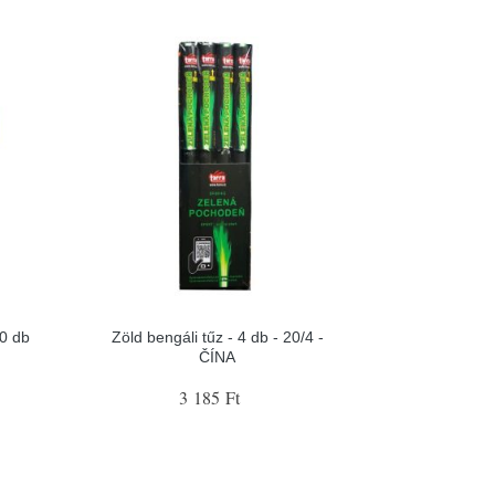
0 db
Zöld bengáli tűz - 4 db - 20/4 -
ČÍNA
3 185 Ft