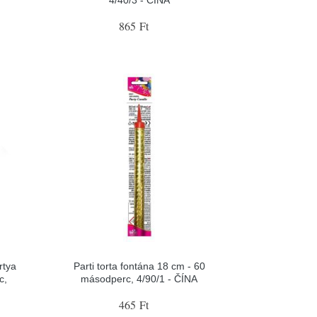
865 Ft
rtya
Parti torta fontána 18 cm - 60
c,
másodperc, 4/90/1 - ČÍNA
465 Ft