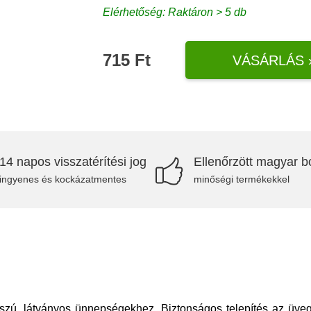
Elérhetőség: Raktáron > 5 db
715 Ft
VÁSÁRLÁS 
14 napos visszatérítési jog
Ellenőrzött magyar bo
ingyenes és kockázatmentes
minőségi termékekkel
osszú, látványos ünnepségekhez. Biztonságos telepítés az üve