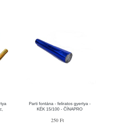
rtya
Parti fontána - feliratos gyertya -
c,
KÉK 15/100 - ČÍNAPRO
250 Ft