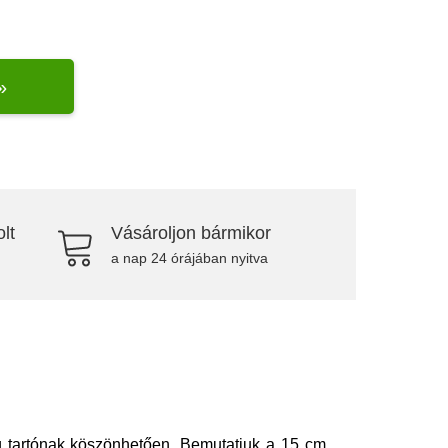
»
lt
Vásároljon bármikor
a nap 24 órájában nyitva
g tartónak köszönhetően. Bemutatjuk a 15 cm