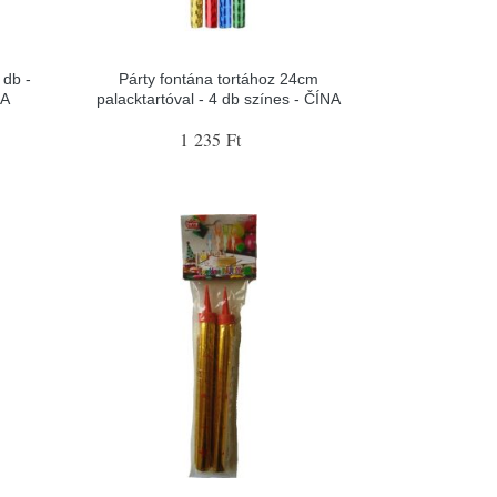
 db -
Párty fontána tortához 24cm
NA
palacktartóval - 4 db színes - ČÍNA
1 235 Ft