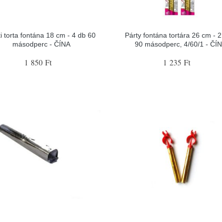
i torta fontána 18 cm - 4 db 60
Párty fontána tortára 26 cm - 2
másodperc - ČÍNA
90 másodperc, 4/60/1 - ČÍ
1 850 Ft
1 235 Ft