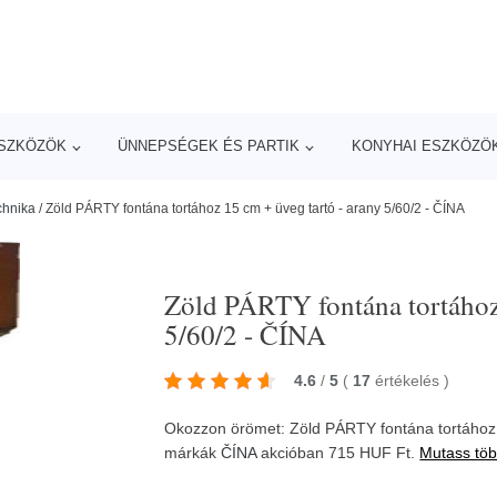
ESZKÖZÖK
ÜNNEPSÉGEK ÉS PARTIK
KONYHAI ESZKÖZÖ
chnika
/
Zöld PÁRTY fontána tortához 15 cm + üveg tartó - arany 5/60/2 - ČÍNA
Zöld PÁRTY fontána tortához 
5/60/2 - ČÍNA
4.6
/
5
(
17
értékelés
)
Okozzon örömet: Zöld PÁRTY fontána tortához 1
márkák
ČÍNA
akcióban 715 HUF Ft.
Mutass töb