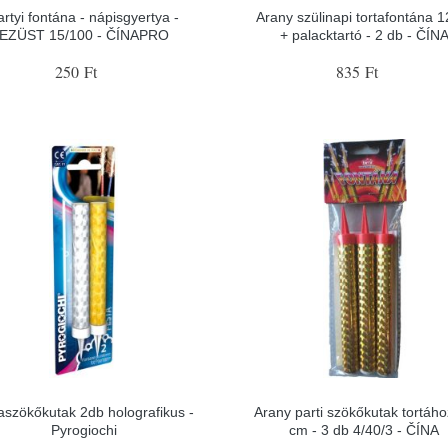
artyi fontána - nápisgyertya -
Arany szülinapi tortafontána 
EZÜST 15/100 - ČÍNAPRO
+ palacktartó - 2 db - ČÍN
250 Ft
835 Ft
aszökőkutak 2db holografikus -
Arany parti szökőkutak tortáh
Pyrogiochi
cm - 3 db 4/40/3 - ČÍNA