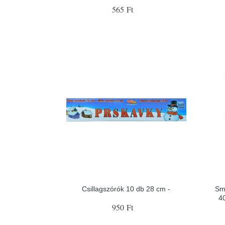
565 Ft
Csillagszórók 10 db 28 cm -
Sm
4
950 Ft