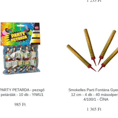
1 235 Ft
PARTY PETARDA - pezsgő
Smokelles Parti Fontána Gye
petárdák - 10 db - YIWU1
12 cm - 4 db - 40 másodper
4/100/1 - ČÍNA
985 Ft
1 365 Ft