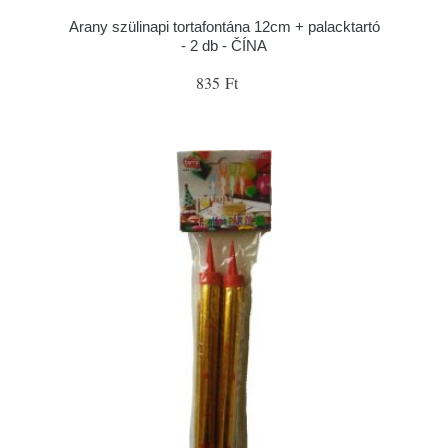
Arany szülinapi tortafontána 12cm + palacktartó
- 2 db - ČÍNA
835 Ft