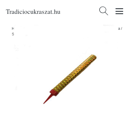
Tradiciocukraszat.hu
Keresés:
Home
/
Produkty
/
Ünnepségek és partik
/
Szórakoztató pirotechnika
/
Smokelles Parti Fontána 12 cm - 40 másodperc, 4/100/1 - ČÍNA