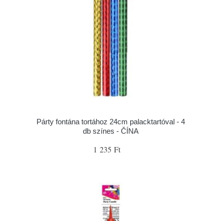
Párty fontána tortához 24cm palacktartóval - 4
db színes - ČÍNA
1 235 Ft