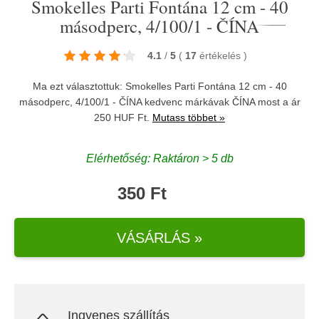
Smokelles Parti Fontána 12 cm - 40
másodperc, 4/100/1 - ČÍNA
4.1
/
5
(
17
értékelés
)
Ma ezt választottuk: Smokelles Parti Fontána 12 cm - 40
másodperc, 4/100/1 - ČÍNA kedvenc márkávak
ČÍNA
most a ár
250 HUF Ft.
Mutass többet »
Elérhetőség: Raktáron > 5 db
350 Ft
VÁSÁRLÁS »
Ingyenes szállítás