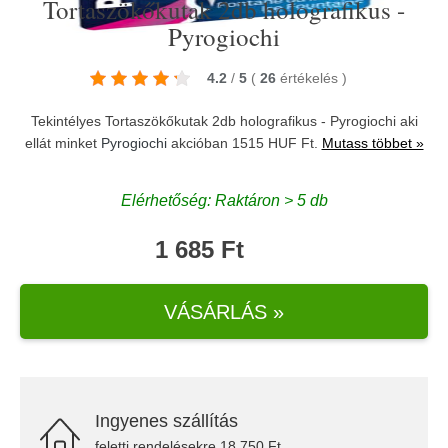
Tortaszökőkutak 2db holografikus -
Pyrogiochi
4.2
/
5
(
26
értékelés
)
Tekintélyes Tortaszökőkutak 2db holografikus - Pyrogiochi aki
ellát minket
Pyrogiochi
akcióban 1515 HUF Ft.
Mutass többet »
Elérhetőség: Raktáron > 5 db
1 685 Ft
VÁSÁRLÁS »
Ingyenes szállítás
feletti rendelésekre 18.750 Ft