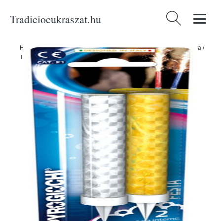
Tradiciocukraszat.hu
Keresés:
Home
/
Produkty
/
Ünnepségek és partik
/
Szórakoztató pirotechnika
/
Tortaszökőkutak 2db holografikus - Pyrogiochi