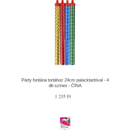
Párty fontána tortához 24cm palacktartóval - 4
db színes - ČÍNA
1 235 Ft