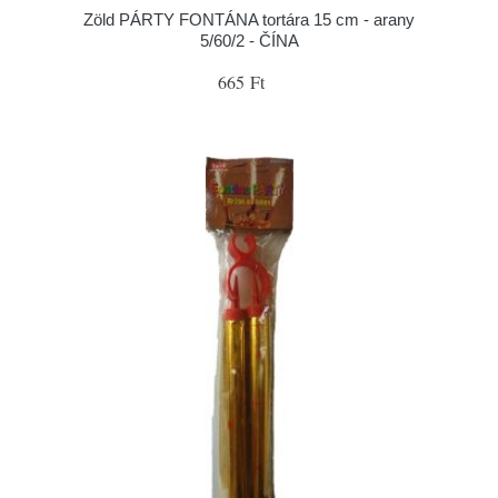
Zöld PÁRTY FONTÁNA tortára 15 cm - arany
5/60/2 - ČÍNA
665 Ft