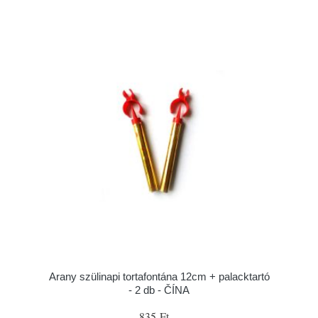
Arany szülinapi tortafontána 12cm + palacktartó
- 2 db - ČÍNA
835 Ft