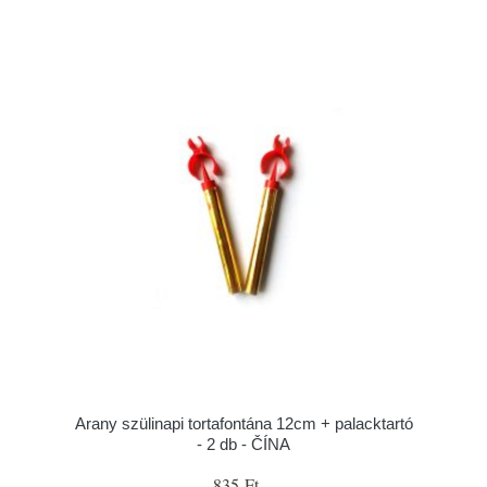
Arany szülinapi tortafontána 12cm + palacktartó
- 2 db - ČÍNA
835 Ft