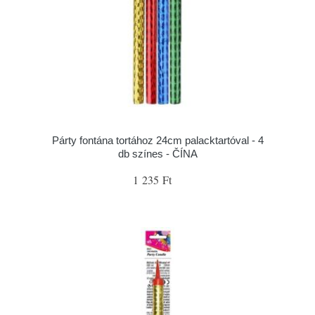
Párty fontána tortához 24cm palacktartóval - 4
db színes - ČÍNA
1 235 Ft