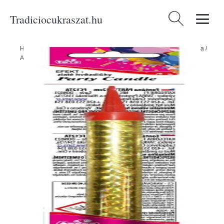
Tradiciocukraszat.hu
Keresés:
Home
/
Produkty
/
Ünnepségek és partik
/
Szórakoztató pirotechnika
/
Arany parti fontána 12 cm - 40 másodperc - ČÍNA