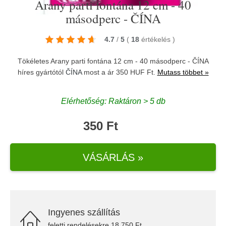
Arany parti fontána 12 cm - 40
másodperc - ČÍNA
4.7
/
5
(
18
értékelés
)
Tökéletes Arany parti fontána 12 cm - 40 másodperc - ČÍNA
híres gyártótól
ČÍNA
most a ár 350 HUF Ft.
Mutass többet »
Elérhetőség: Raktáron > 5 db
350 Ft
VÁSÁRLÁS »
Ingyenes szállítás
feletti rendelésekre 18.750 Ft