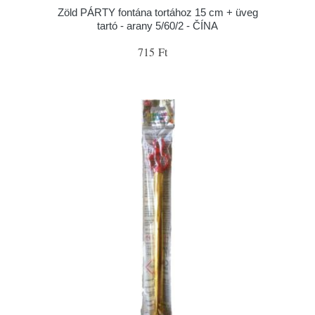
Zöld PÁRTY fontána tortához 15 cm + üveg
tartó - arany 5/60/2 - ČÍNA
715 Ft