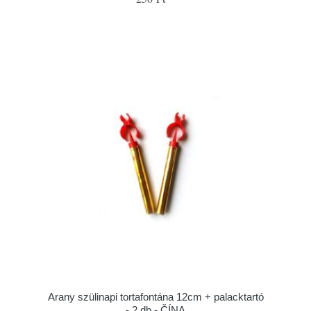
Arany szülinapi tortafontána 12cm + palacktartó
- 2 db - ČÍNA