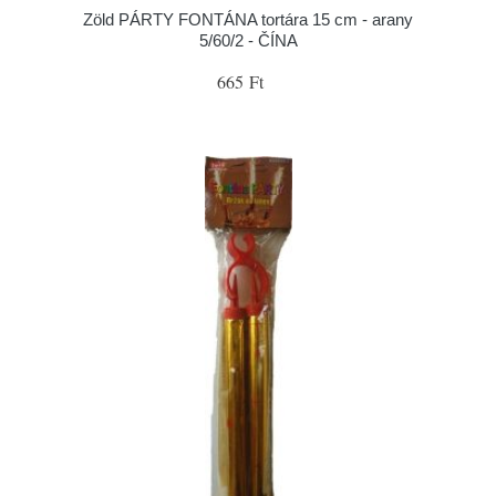
Zöld PÁRTY FONTÁNA tortára 15 cm - arany
5/60/2 - ČÍNA
665 Ft