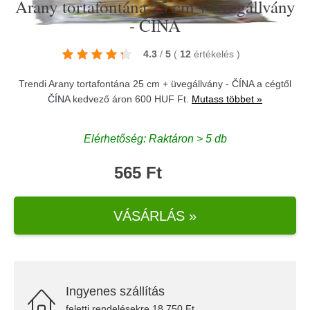
Arany tortafontána 25 cm + üvegállvány
- ČÍNA
4.3
/
5
(
12
értékelés
)
Trendi Arany tortafontána 25 cm + üvegállvány - ČÍNA a cégtől
ČÍNA
kedvező áron 600 HUF Ft.
Mutass többet »
Elérhetőség: Raktáron > 5 db
565 Ft
VÁSÁRLÁS »
Ingyenes szállítás
feletti rendelésekre 18.750 Ft