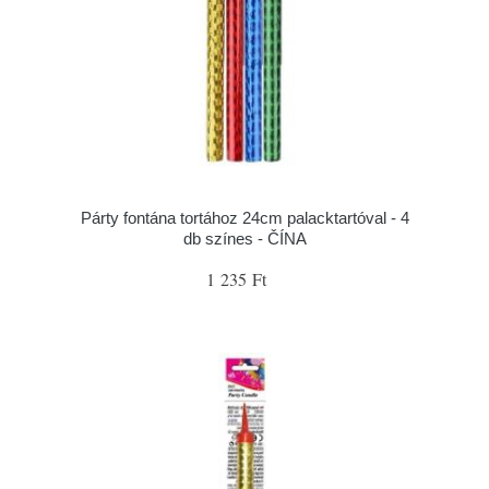
Párty fontána tortához 24cm palacktartóval - 4
db színes - ČÍNA
1 235 Ft