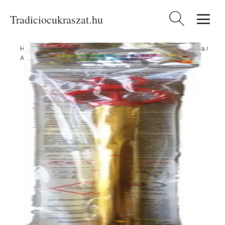
Tradiciocukraszat.hu
Keresés:
Home
/
Produkty
/
Ünnepségek és partik
/
Szórakoztató pirotechnika
/
Arany tortafontána 25 cm + üvegállvány - ČÍNA