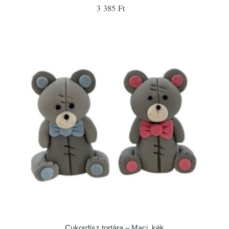
3 385 Ft
Cukordísz tortára – Maci, kék