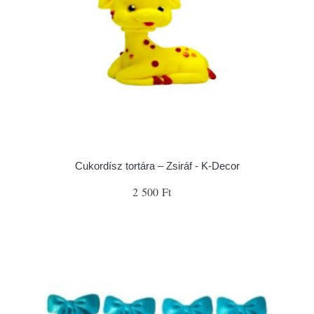
Cukordísz tortára – Zsiráf - K-Decor
2 500 Ft