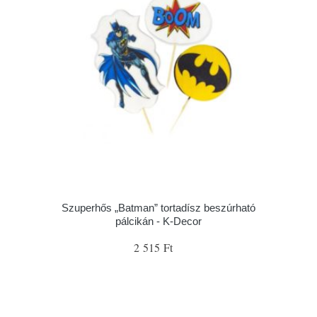
Szuperhős „Batman” tortadísz beszúrható
pálcikán - K-Decor
2 515 Ft