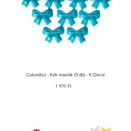
Cukordísz - Kék masnik (9 db) - K-Decor
1 850 Ft