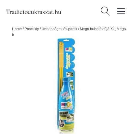
Tradiciocukraszat.hu
Keresés:
Home
/
Produkty
/
Ünnepségek és partik
/
Mega buborékfújó XL, Mega
buborék 1l + nagy zsinór - Megabublina