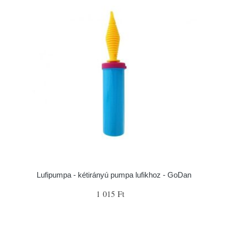
Lufipumpa - kétirányú pumpa lufikhoz - GoDan
1 015 Ft