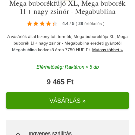
Mega buborékfújó XL, Mega buborék
1l + nagy zsinór - Megabublina
4.4
/
5
(
28
értékelés
)
A vásárlók által bizonyított termék, Mega buborékfújó XL, Mega
buborék 1l + nagy zsinór - Megabublina eredeti gyártótól
Megabublina
kedvező áron 7750 HUF Ft.
Mutass többet »
Elérhetőség: Raktáron > 5 db
9 465 Ft
VÁSÁRLÁS »
Ingyenes szállítás