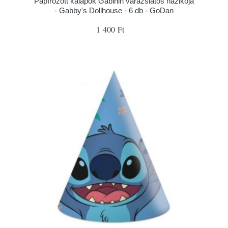
Papírozott kalapok Gábinin varázslatos házikója
- Gabby's Dollhouse - 6 db - GoDan
1 400 Ft