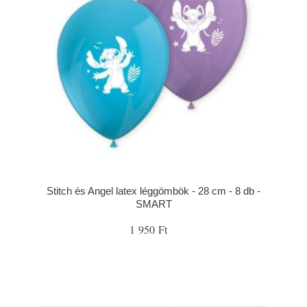
Stitch és Angel latex léggömbök - 28 cm - 8 db -
SMART
1 950 Ft