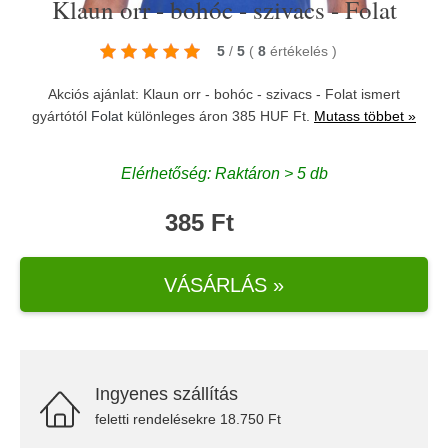
Klaun orr - bohóc - szivacs - Folat
5
/
5
(
8
értékelés
)
Akciós ajánlat: Klaun orr - bohóc - szivacs - Folat ismert
gyártótól
Folat
különleges áron 385 HUF Ft.
Mutass többet »
Elérhetőség: Raktáron > 5 db
385 Ft
VÁSÁRLÁS »
Ingyenes szállítás
feletti rendelésekre 18.750 Ft