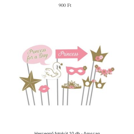
900 Ft
Hercegnő fotokút 10 db - Amscan