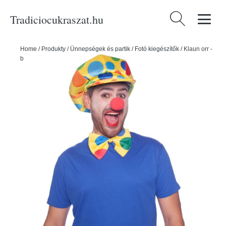
Tradiciocukraszat.hu
Keresés:
Home
/
Produkty
/
Ünnepségek és partik
/
Fotó kiegészítők
/
Klaun orr -
bohóc - szivacs - Folat