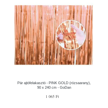
Pár ajtófelakasztó - PINK GOLD (rózsaarany),
90 x 240 cm - GoDan
1 065 Ft