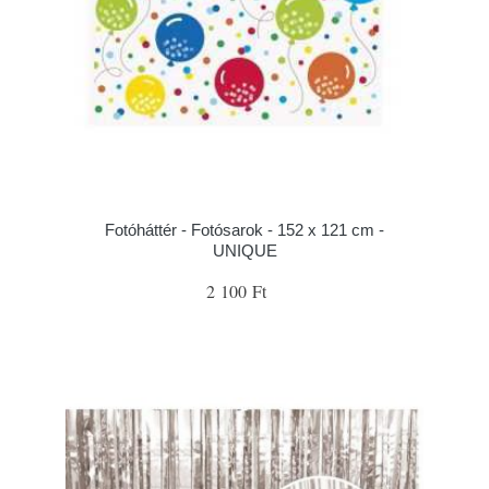
Fotóháttér - Fotósarok - 152 x 121 cm -
UNIQUE
2 100 Ft