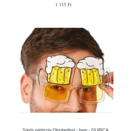
1 115 Ft
Sörös pártiszta Oktoberfest - beer - GUIRCA