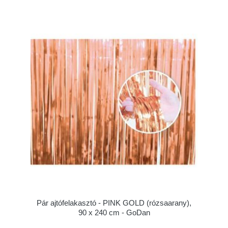
Pár ajtófelakasztó - PINK GOLD (rózsaarany),
90 x 240 cm - GoDan