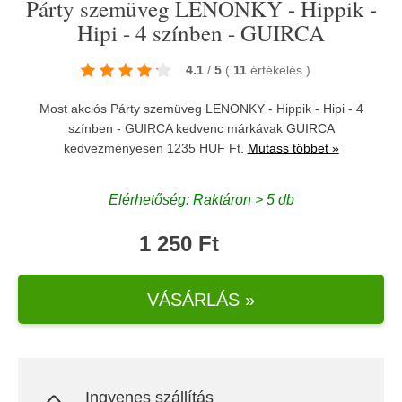
Párty szemüveg LENONKY - Hippik -
Hipi - 4 színben - GUIRCA
4.1
/
5
(
11
értékelés
)
Most akciós Párty szemüveg LENONKY - Hippik - Hipi - 4
színben - GUIRCA kedvenc márkávak
GUIRCA
kedvezményesen 1235 HUF Ft.
Mutass többet »
Elérhetőség: Raktáron > 5 db
1 250 Ft
VÁSÁRLÁS »
Ingyenes szállítás