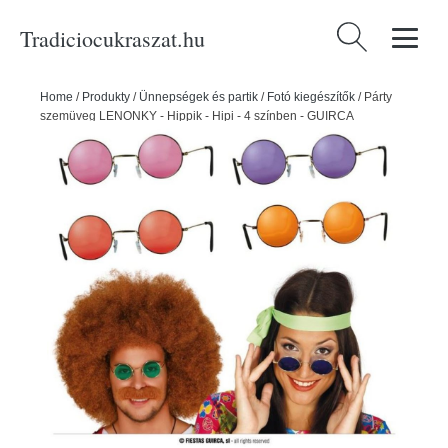
Tradiciocukraszat.hu
Keresés:
Home
/
Produkty
/
Ünnepségek és partik
/
Fotó kiegészítők
/
Párty
szemüveg LENONKY - Hippik - Hipi - 4 színben - GUIRCA