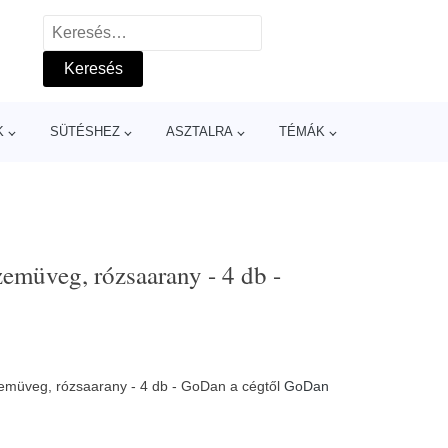
Keresés:
K
SÜTÉSHEZ
ASZTALRA
TÉMÁK
emüveg, rózsaarany - 4 db -
emüveg, rózsaarany - 4 db - GoDan a cégtől
GoDan