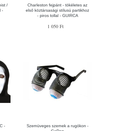
ist /
Charleston fejpánt - tökéletes az
 -
első köztársasági stílusú partikhoz
- piros tollal - GUIRCA
1 050 Ft
C -
Szemüveges szemek a rugókon -
GoDan