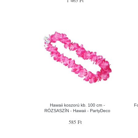
1 465 Ft
Hawaii koszorú kb. 100 cm -
F
RÓZSASZÍN - Hawaii - PartyDeco
585 Ft