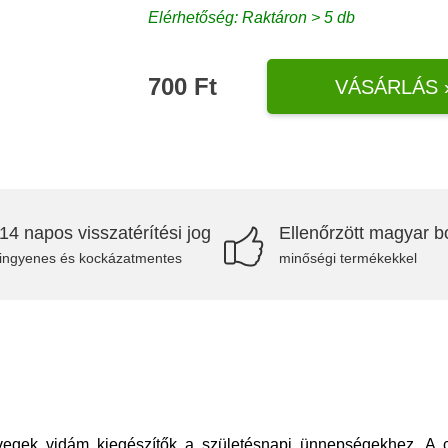
Elérhetőség: Raktáron > 5 db
700 Ft
VÁSÁRLÁS 
14 napos visszatérítési jog
Ellenőrzött magyar bo
ingyenes és kockázatmentes
minőségi termékekkel
egek vidám kiegészítők a születésnapi ünnepségekhez. A c