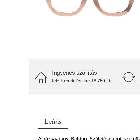
Ingyenes szállítás
feletti rendelésekre 18.750 Ft
Leírás
A rózsaarany Boldog Születésnapot szemüv