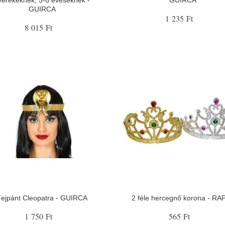
GUIRCA
1 235 Ft
8 015 Ft
Fejpánt Cleopatra - GUIRCA
2 féle hercegnő korona - RA
1 750 Ft
565 Ft