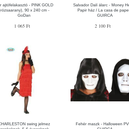
r ajtófelakasztó - PINK GOLD
Salvador Dalí álarc - Money He
(rózsaarany), 90 x 240 cm -
Papir ház / La casa de papel
GoDan
GUIRCA
1 065 Ft
2 100 Ft
CHARLESTON swing jelmez
Fehér maszk - Halloween PV
yerekeknek, 5-6 éveseknek -
GUIRCA