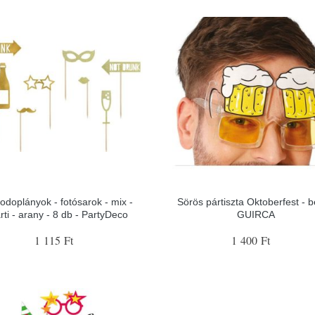
odoplányok - fotósarok - mix -
Sörös pártiszta Oktoberfest - b
rti - arany - 8 db - PartyDeco
GUIRCA
1 115 Ft
1 400 Ft