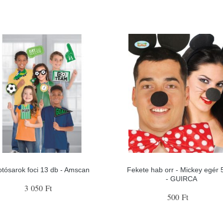
otósarok foci 13 db - Amscan
Fekete hab orr - Mickey egér 
- GUIRCA
3 050 Ft
500 Ft