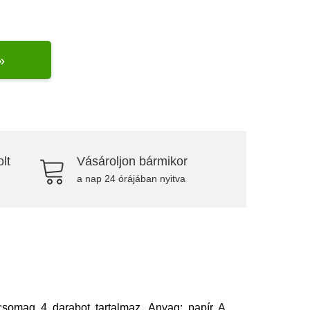
»
lt
Vásároljon bármikor
a nap 24 órájában nyitva
somag 4 darabot tartalmaz. Anyag: papír A