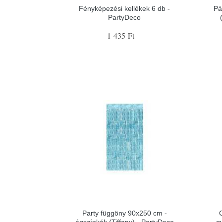
Fényképezési kellékek 6 db -
Pá
PartyDeco
1 435 Ft
Party függöny 90x250 cm -
égszínkék (Tiffany) - PartyDeco
g