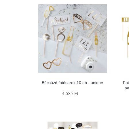
Búcsúzó fotósarok 10 db - unique
Fot
pa
4 585 Ft