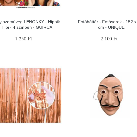
ty szemüveg LENONKY - Hippik
Fotóháttér - Fotósarok - 152 x
- Hipi - 4 színben - GUIRCA
cm - UNIQUE
1 250 Ft
2 100 Ft