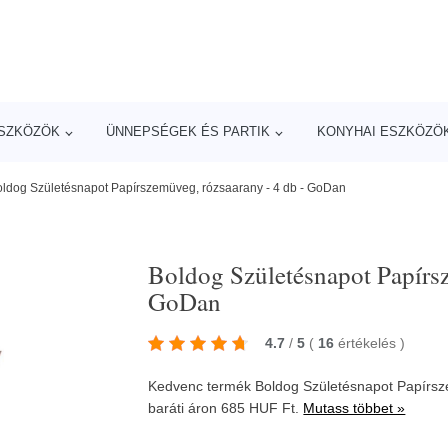
ESZKÖZÖK
ÜNNEPSÉGEK ÉS PARTIK
KONYHAI ESZKÖZÖ
ldog Születésnapot Papírszemüveg, rózsaarany - 4 db - GoDan
Boldog Születésnapot Papírsz
GoDan
4.7
/
5
(
16
értékelés
)
Kedvenc termék Boldog Születésnapot Papírsz
baráti áron 685 HUF Ft.
Mutass többet »