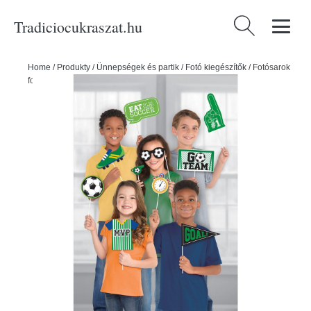
Tradiciocukraszat.hu
Keresés:
Home
/
Produkty
/
Ünnepségek és partik
/
Fotó kiegészítők
/
Fotósarok
foci 13 db - Amscan