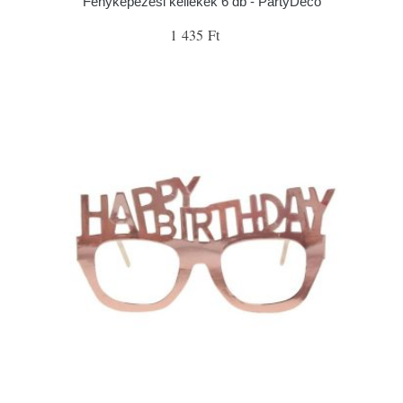
Fényképezési kellékek 6 db - PartyDeco
1 435 Ft