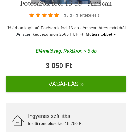
Fotósarok foci 13 db - Amscan
5
/
5
(
5
értékelés
)
Jó árban kapható Fotósarok foci 13 db - Amscan híres márkától
Amscan
kedvező áron 2565 HUF Ft.
Mutass többet »
Elérhetőség: Raktáron > 5 db
3 050 Ft
VÁSÁRLÁS »
Ingyenes szállítás
feletti rendelésekre 18.750 Ft