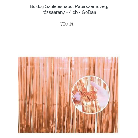
Boldog Születésnapot Papírszemüveg,
rózsaarany - 4 db - GoDan
700 Ft