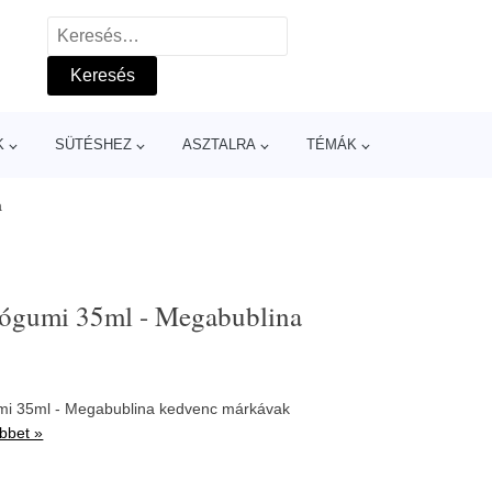
Keresés:
K
SÜTÉSHEZ
ASZTALRA
TÉMÁK
a
gumi 35ml - Megabublina
i 35ml - Megabublina kedvenc márkávak
bbet »