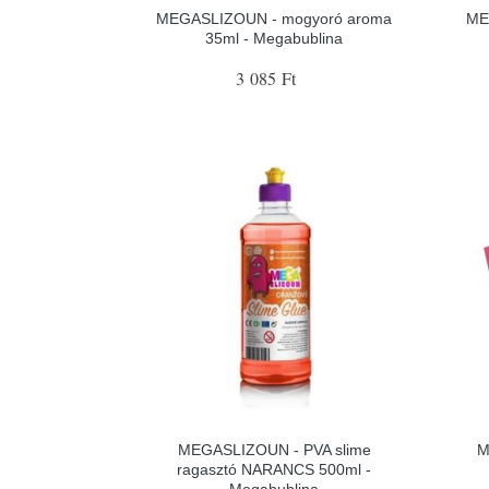
MEGASLIZOUN - mogyoró aroma
ME
35ml - Megabublina
3 085 Ft
MEGASLIZOUN - PVA slime
M
ragasztó NARANCS 500ml -
Megabublina