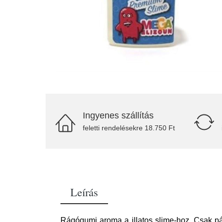
Ingyenes szállítás
feletti rendelésekre 18.750 Ft
Leírás
Rágógumi aroma a illatos slime-hoz. Csak pá