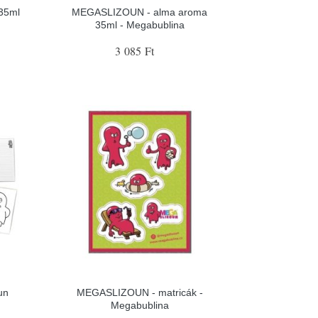
35ml
MEGASLIZOUN - alma aroma
35ml - Megabublina
3 085 Ft
un
MEGASLIZOUN - matricák -
Megabublina