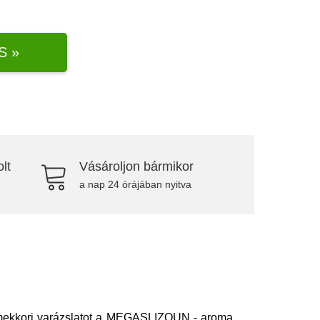
S »
lt
Vásároljon bármikor
a nap 24 órájában nyitva
yermekkori varázslatot a MEGASLIZOUN - aroma