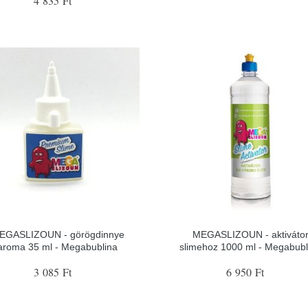
4 835 Ft
EGASLIZOUN - görögdinnye
MEGASLIZOUN - aktiváto
aroma 35 ml - Megabublina
slimehoz 1000 ml - Megabubl
3 085 Ft
6 950 Ft