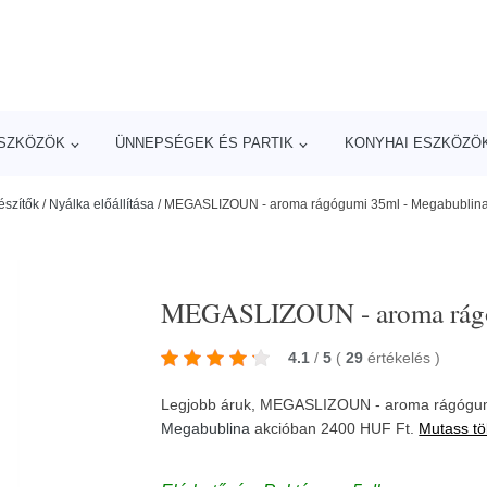
ESZKÖZÖK
ÜNNEPSÉGEK ÉS PARTIK
KONYHAI ESZKÖZÖ
észítők
/
Nyálka előállítása
/
MEGASLIZOUN - aroma rágógumi 35ml - Megabublin
MEGASLIZOUN - aroma rágó
4.1
/
5
(
29
értékelés
)
Legjobb áruk, MEGASLIZOUN - aroma rágógum
Megabublina
akcióban 2400 HUF Ft.
Mutass tö