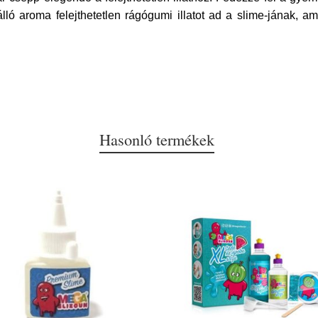
lló aroma felejthetetlen rágógumi illatot ad a slime-jának, 
Hasonló termékek