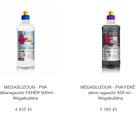
MEGASLIZOUN - PVA
MEGASLIZOUN - PVA FEKE
álkaragasztó FEHÉR 500ml -
slime ragasztó 500 ml -
Megabublina
Megabublina
4 835 Ft
5 585 Ft