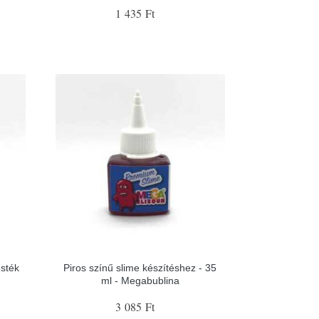
1 435 Ft
sték
Piros színű slime készítéshez - 35
ml - Megabublina
3 085 Ft