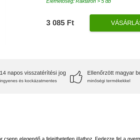
Elérhetőség: Raktáron > 5 db
3 085 Ft
VÁSÁRLÁ
14 napos visszatérítési jog
Ellenőrzött magyar bo
ingyenes és kockázatmentes
minőségi termékekkel
r csepp elegendő a felejthetetlen illathoz. Fedezze fel a g