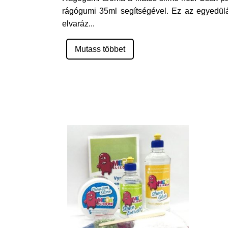
rágógumi 35ml segítségével. Ez az egyedülá
elvaráz
...
Mutass többet