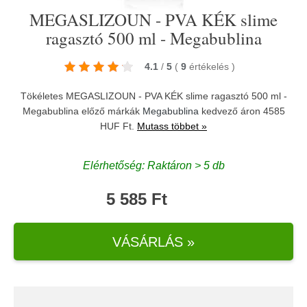
MEGASLIZOUN - PVA KÉK slime
ragasztó 500 ml - Megabublina
4.1
/
5
(
9
értékelés
)
Tökéletes MEGASLIZOUN - PVA KÉK slime ragasztó 500 ml -
Megabublina előző márkák
Megabublina
kedvező áron 4585
HUF Ft.
Mutass többet »
Elérhetőség: Raktáron > 5 db
5 585 Ft
VÁSÁRLÁS »