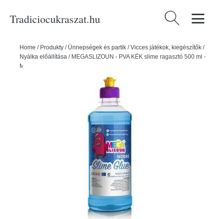
Tradiciocukraszat.hu
Keresés:
Home
/
Produkty
/
Ünnepségek és partik
/
Vicces játékok, kiegészítők
/
Nyálka előállítása
/
MEGASLIZOUN - PVA KÉK slime ragasztó 500 ml -
Megabublina