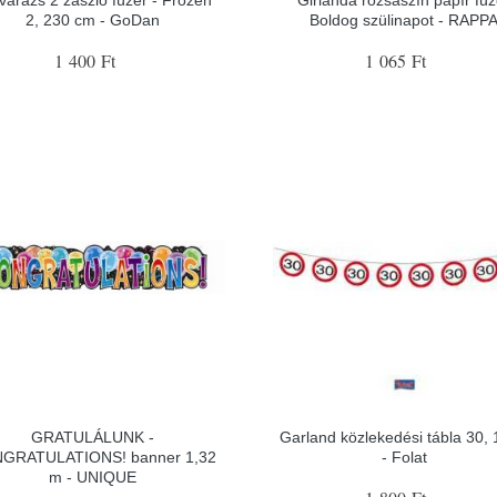
2, 230 cm - GoDan
Boldog szülinapot - RAPP
1 400 Ft
1 065 Ft
GRATULÁLUNK -
Garland közlekedési tábla 30,
GRATULATIONS! banner 1,32
- Folat
m - UNIQUE