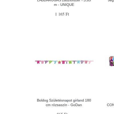
m - UNIQUE
1 165 Ft
Boldog Születésnapot girland 180
cm rózsaszín - GoDan
CON