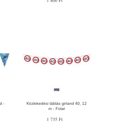
1 800 Ft
d -
Közlekedési táblás girland 40, 12
m - Folat
1 735 Ft