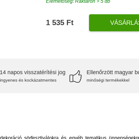
Elérhetőség: Raktáron > 5 db
1 535 Ft
VÁSÁRLÁ
14 napos visszatérítési jog
Ellenőrzött magyar bo
ingyenes és kockázatmentes
minőségi termékekkel
s dekoráció sörfesztiválokra és egyéb tematikus ünnepségek