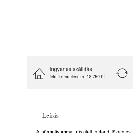
Ingyenes szállítás
feletti rendelésekre 18.750 Ft
Leírás
A sörmotívummal díszített girland tökélete