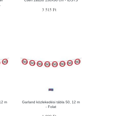
A
3 515 Ft
 12 m
Garland közlekedési tábla 50, 12 m
- Folat