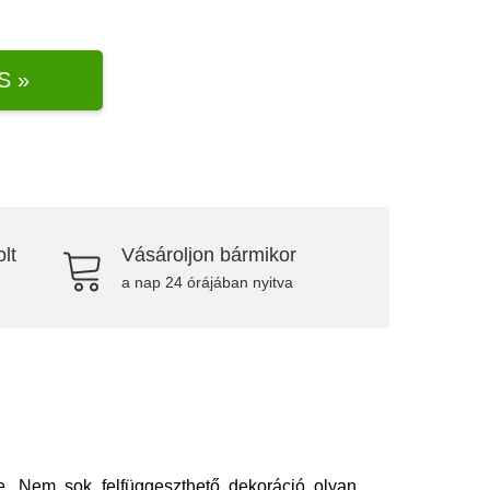
S »
lt
Vásároljon bármikor
a nap 24 órájában nyitva
re. Nem sok felfüggeszthető dekoráció olyan