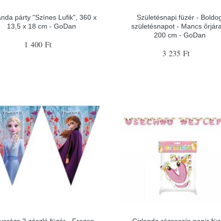
anda párty "Színes Lufik", 360 x
Születésnapi füzér - Boldo
13,5 x 18 cm - GoDan
születésnapot - Mancs őrjára
200 cm - GoDan
1 400 Ft
3 235 Ft
varázs 2 zászló füzér - Frozen
Girlanda rózsaszín papír füz