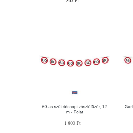
865 Ft
60-as születésnapi zászlófüzér, 12
Garl
m - Folat
1 800 Ft