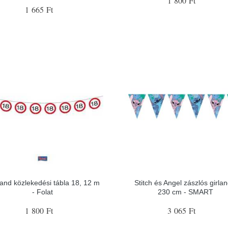
1 800 Ft
1 665 Ft
and közlekedési tábla 18, 12 m
Stitch és Angel zászlós girlan
- Folat
230 cm - SMART
1 800 Ft
3 065 Ft