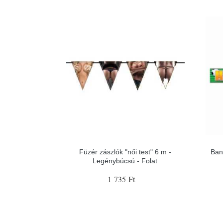
Füzér zászlók "női test" 6 m -
Ban
Legénybúcsú - Folat
1 735 Ft