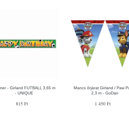
ner - Girland FUTBALL 3,65 m
Mancs őrjárat Girland / Paw Pa
- UNIQUE
2,3 m - GoDan
815 Ft
1 450 Ft