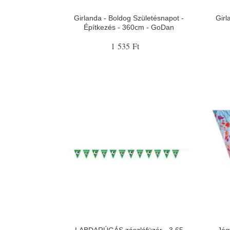
Girlanda - Boldog Születésnapot -
Girl
Építkezés - 360cm - GoDan
1 535 Ft
LABDARÚGÁS zászlófüzér - 3,65
Jég