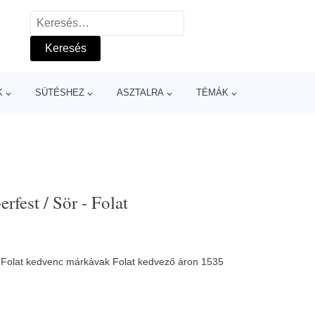
Keresés:
K
SÜTÉSHEZ
ASZTALRA
TÉMÁK
rfest / Sör - Folat
 - Folat kedvenc márkávak
Folat
kedvező áron 1535