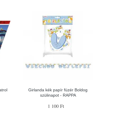
trol
Girlanda kék papír füzér Boldog
szülinapot - RAPPA
1 100 Ft