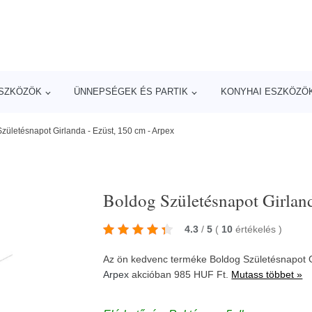
ESZKÖZÖK
ÜNNEPSÉGEK ÉS PARTIK
KONYHAI ESZKÖZÖ
zületésnapot Girlanda - Ezüst, 150 cm - Arpex
Boldog Születésnapot Girland
4.3
/
5
(
10
értékelés
)
Az ön kedvenc terméke Boldog Születésnapot Gi
Arpex
akcióban 985 HUF Ft.
Mutass többet »