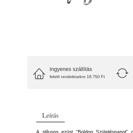
Ingyenes szállítás
feletti rendelésekre 18.750 Ft
Leírás
A stílusos ezüst "Boldog Születésnapot" 