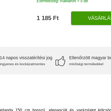
Elérhetőség: Raktáron > 5 db
1 185 Ft
VÁSÁRLÁ
14 napos visszatérítési jog
Ellenőrzött magyar bo
ingyenes és kockázatmentes
minőségi termékekkel
girlanda 150 cm hosszú, eleganciát és varázslatot kölcs