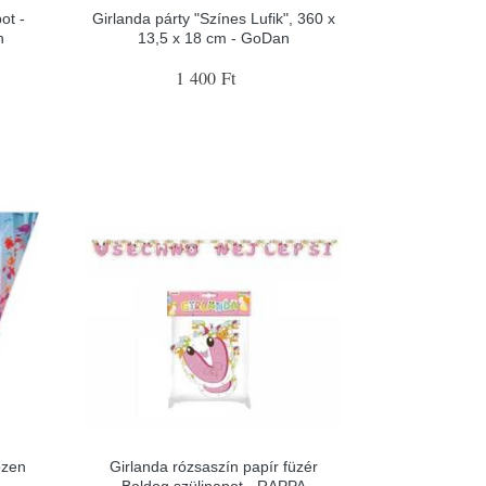
ot -
Girlanda párty "Színes Lufik", 360 x
n
13,5 x 18 cm - GoDan
1 400 Ft
ozen
Girlanda rózsaszín papír füzér
Boldog szülinapot - RAPPA