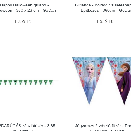
Happy Halloween girland -
Girlanda - Boldog Születésnap
loween - 350 x 23 cm - GoDan
Építkezés - 360cm - GoDa
1 335 Ft
1 535 Ft
BDARÚGÁS zászlófüzér - 3,65
Jégvarázs 2 zászló füzér - Fr
m - UNIQUE
2, 230 cm - GoDan