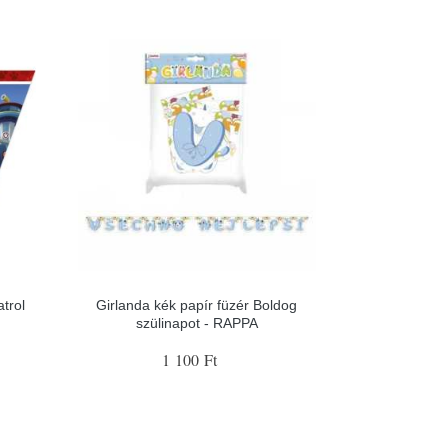
trol
Girlanda kék papír füzér Boldog
szülinapot - RAPPA
1 100 Ft