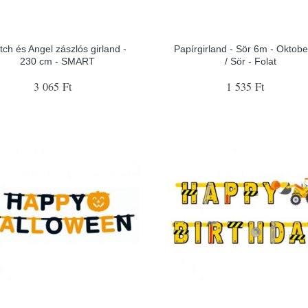
itch és Angel zászlós girland -
Papírgirland - Sör 6m - Oktobe
230 cm - SMART
/ Sör - Folat
3 065 Ft
1 535 Ft