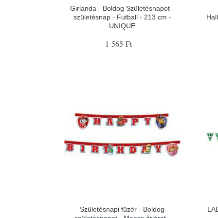
Girlanda - Boldog Születésnapot -
születésnap - Futball - 213 cm -
Hal
UNIQUE
1 565 Ft
Születésnapi füzér - Boldog
LA
születésnapot - Mancs őrjárat -