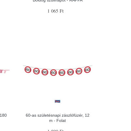
1 065 Ft
 180
60-as születésnapi zászlófüzér, 12
m - Folat