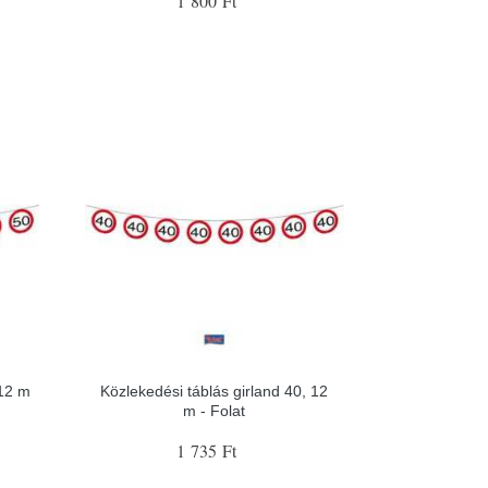
1 800 Ft
 12 m
Közlekedési táblás girland 40, 12
m - Folat
1 735 Ft