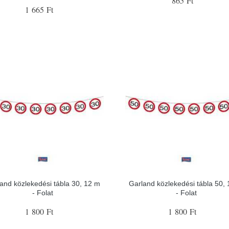
865 Ft
1 665 Ft
and közlekedési tábla 30, 12 m
Garland közlekedési tábla 50,
- Folat
- Folat
1 800 Ft
1 800 Ft