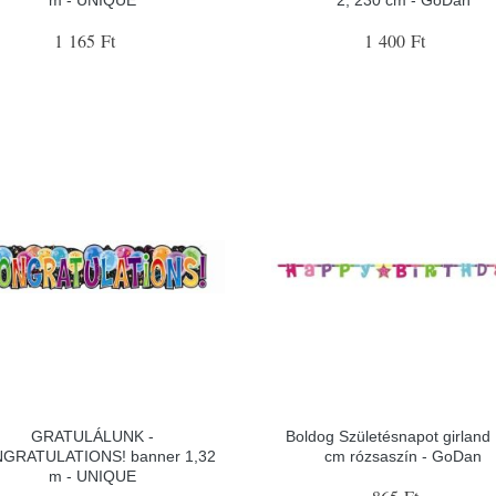
1 165 Ft
1 400 Ft
GRATULÁLUNK -
Boldog Születésnapot girland
GRATULATIONS! banner 1,32
cm rózsaszín - GoDan
m - UNIQUE