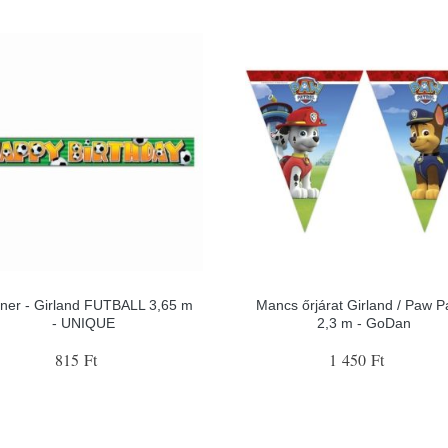
ner - Girland FUTBALL 3,65 m
Mancs őrjárat Girland / Paw Pa
- UNIQUE
2,3 m - GoDan
815 Ft
1 450 Ft