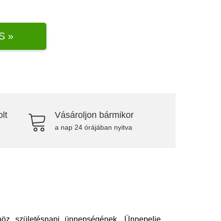
S »
lt
Vásároljon bármikor
a nap 24 órájában nyitva
önöz születésnapi ünnepségének. Ünnepelje