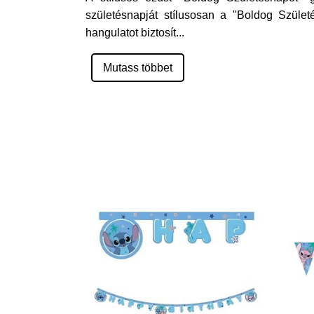
születésnapját stílusosan a "Boldog Szület
hangulatot biztosít
...
Mutass többet