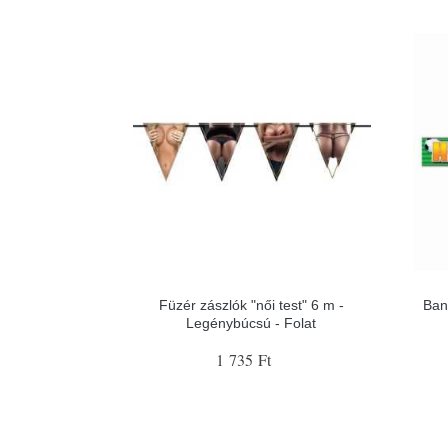
Füzér zászlók "női test" 6 m -
Ban
Legénybúcsú - Folat
1 735 Ft