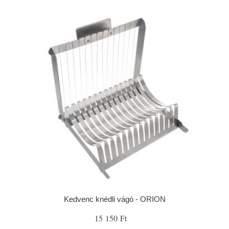
Kedvenc knédli vágó - ORION
15 150 Ft