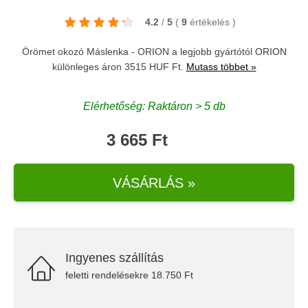
4.2
/
5
(
9
értékelés
)
Örömet okozó Máslenka - ORION a legjobb gyártótól
ORION
különleges áron 3515 HUF Ft.
Mutass többet »
Elérhetőség: Raktáron > 5 db
3 665 Ft
VÁSÁRLÁS »
Ingyenes szállítás
feletti rendelésekre 18.750 Ft