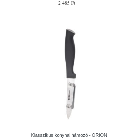
2 485 Ft
Klasszikus konyhai hámozó - ORION