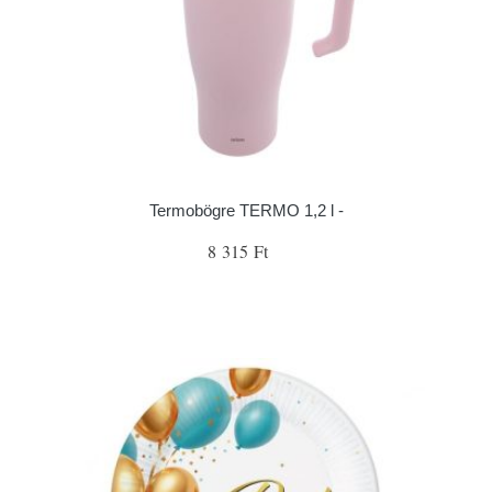
Termobögre TERMO 1,2 l -
8 315 Ft