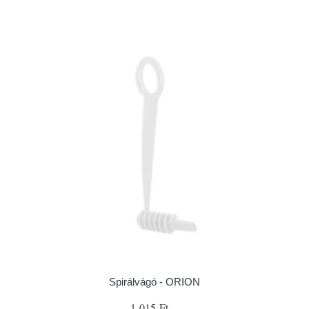
Spirálvágó - ORION
1 015 Ft