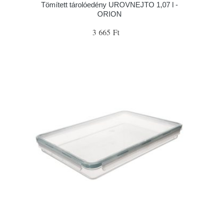
Tömített tárolóedény UROVNEJTO 1,07 l -
ORION
3 665 Ft