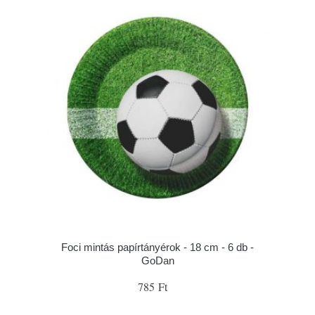
Foci mintás papírtányérok - 18 cm - 6 db -
GoDan
785 Ft