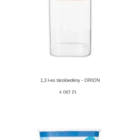
1,3 l-es tárolóedény - ORION
4 085 Ft