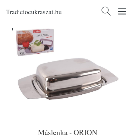
Tradiciocukraszat.hu
Keresés:
Home
/
Produkty
/
Konyhai eszközök
/
Máslenka - ORION
Máslenka - ORION