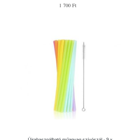
1 700 Ft
Újrahasználható műanyag szívószál - 9 x