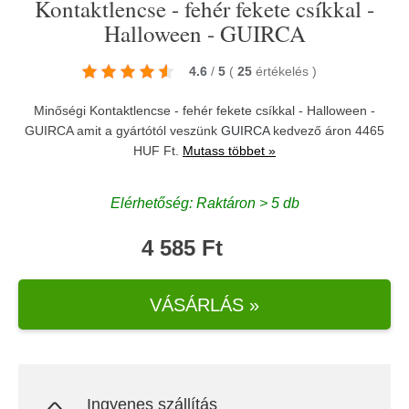
Kontaktlencse - fehér fekete csíkkal -
Halloween - GUIRCA
4.6
/
5
(
25
értékelés
)
Minőségi Kontaktlencse - fehér fekete csíkkal - Halloween -
GUIRCA amit a gyártótól veszünk
GUIRCA
kedvező áron 4465
HUF Ft.
Mutass többet »
Elérhetőség: Raktáron > 5 db
4 585 Ft
VÁSÁRLÁS »
Ingyenes szállítás