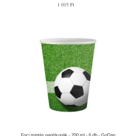
1 015 Ft
Foci mintás papírkupák - 200 ml - 6 db - GoDan