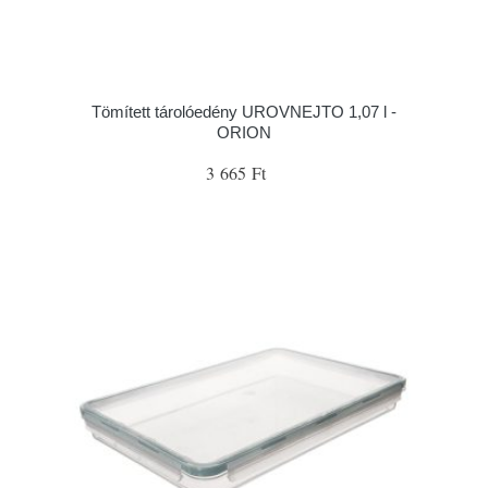
Tömített tárolóedény UROVNEJTO 1,07 l -
ORION
3 665 Ft