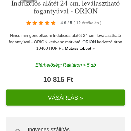
Indukciós alátét 24 cm, leválasztható
fogantyúval - ORION
4.9
/
5
(
12
értékelés
)
Nincs min gondolkodni Indukciós alátét 24 cm, leválasztható
fogantyúval - ORION kedvenc márkától
ORION
kedvező áron
10400 HUF Ft.
Mutass többet »
Elérhetőség: Raktáron > 5 db
10 815 Ft
VÁSÁRLÁS »
Ingyenes szállítás