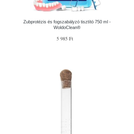
Zubprotézis és fogszabályzó tisztító 750 ml -
WoldoClean®
5 985 Ft