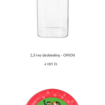
1,3 l-es tárolóedény - ORION
4 085 Ft