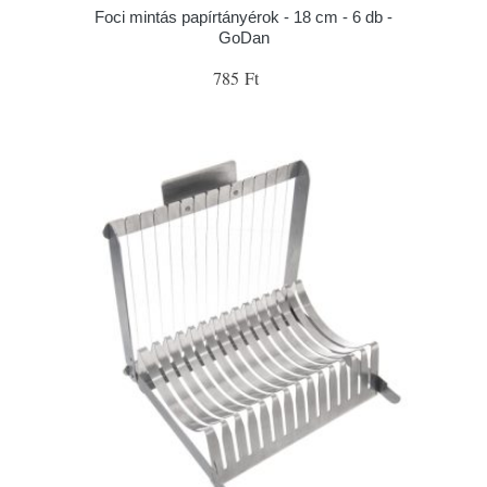
Foci mintás papírtányérok - 18 cm - 6 db -
GoDan
785 Ft