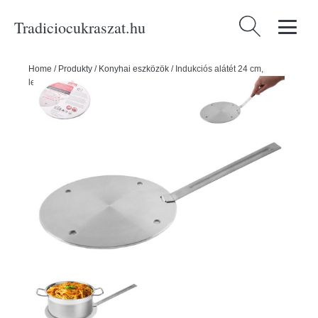
Tradiciocukraszat.hu
Keresés:
Home
/
Produkty
/
Konyhai eszközök
/
Indukciós alátét 24 cm,
leválasztható fogantyúval - ORION