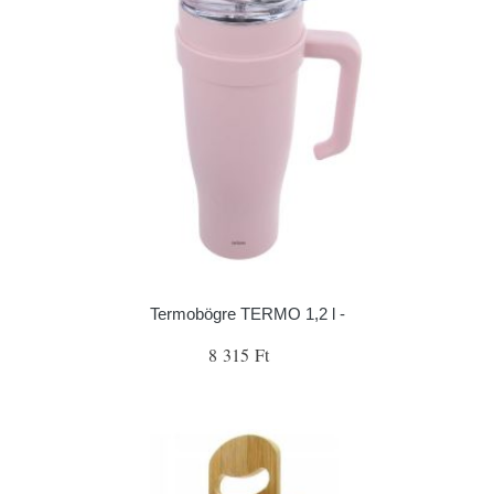
Termobögre TERMO 1,2 l -
8 315 Ft