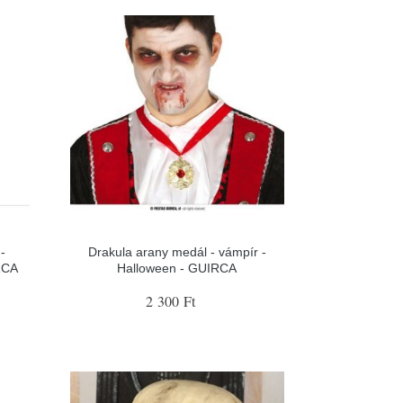
-
Drakula arany medál - vámpír -
RCA
Halloween - GUIRCA
2 300 Ft