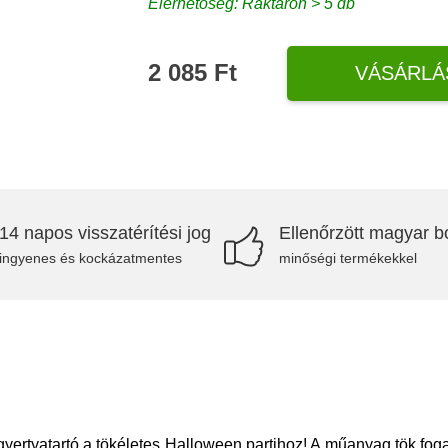
Elérhetőség: Raktáron > 5 db
2 085 Ft
VÁSÁRLÁ
14 napos visszatérítési jog
Ellenőrzött magyar bo
ingyenes és kockázatmentes
minőségi termékekkel
ertyatartó a tökéletes Halloween partihoz! A műanyag tök foga