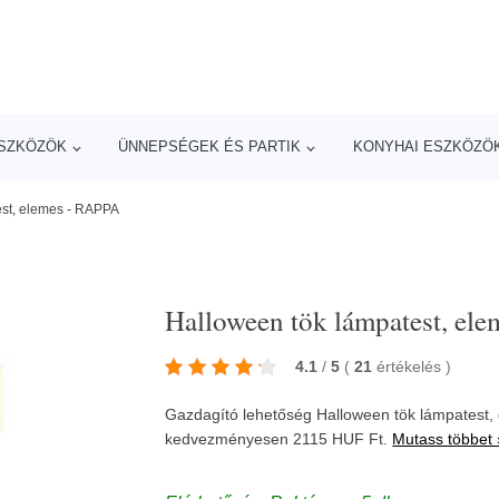
ESZKÖZÖK
ÜNNEPSÉGEK ÉS PARTIK
KONYHAI ESZKÖZÖ
est, elemes - RAPPA
Halloween tök lámpatest, el
4.1
/
5
(
21
értékelés
)
Gazdagító lehetőség Halloween tök lámpatest,
kedvezményesen 2115 HUF Ft.
Mutass többet 