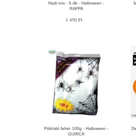
Hadi mix - 6 db - Halloween -
M
RAPPA
1 450 Ft
Pókháló fehér 100g - Halloween -
De
GUIRCA