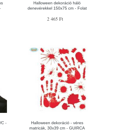
ms
Halloween dekoráció háló
-
denevérekkel 150x75 cm - Folat
2 465 Ft
VC -
Halloween dekoráció - véres
matricák, 30x39 cm - GUIRCA