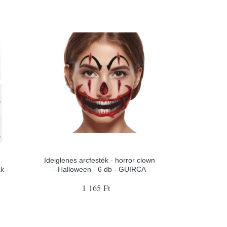
Ideiglenes arcfesték - horror clown
k -
- Halloween - 6 db - GUIRCA
1 165 Ft