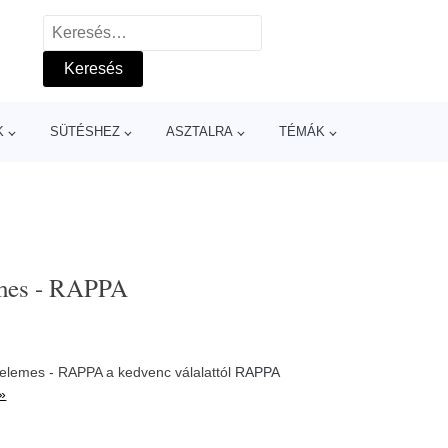
Keresés:
K
SÜTÉSHEZ
ASZTALRA
TÉMÁK
emes - RAPPA
 elemes - RAPPA a kedvenc válalattól
RAPPA
»