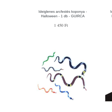
Ideiglenes arcfestés koponya -
I
Halloween - 1 db - GUIRCA
1 450 Ft