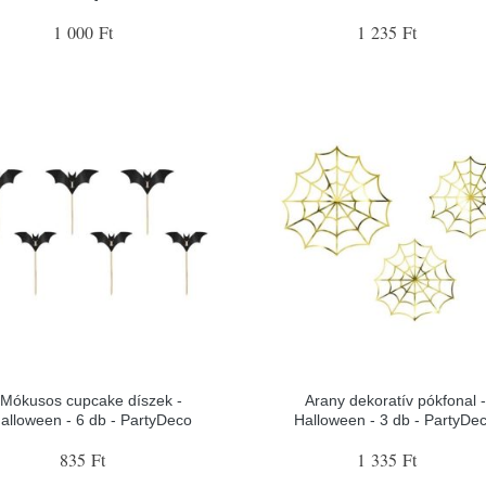
1 000 Ft
1 235 Ft
Mókusos cupcake díszek -
Arany dekoratív pókfonal -
alloween - 6 db - PartyDeco
Halloween - 3 db - PartyDe
835 Ft
1 335 Ft