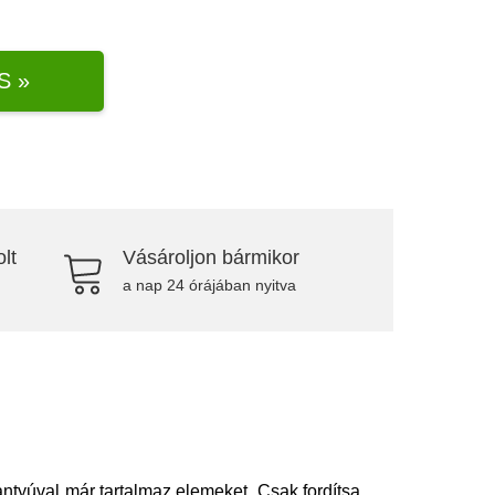
S »
lt
Vásároljon bármikor
a nap 24 órájában nyitva
ntyúval már tartalmaz elemeket. Csak fordítsa