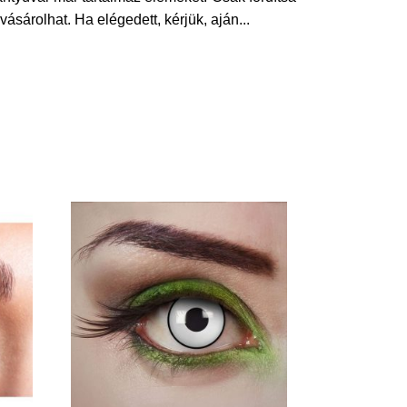
vásárolhat. Ha elégedett, kérjük, aján
...