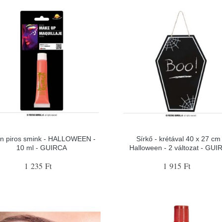
n piros smink - HALLOWEEN -
Sírkő - krétával 40 x 27 cm 
10 ml - GUIRCA
Halloween - 2 változat - GUI
1 235 Ft
1 915 Ft