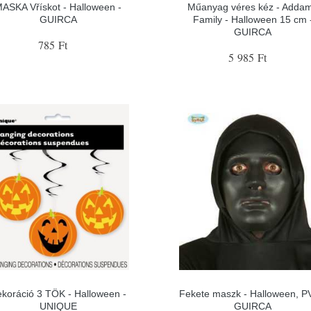
ASKA Vřískot - Halloween -
Műanyag véres kéz - Adda
GUIRCA
Family - Halloween 15 cm 
GUIRCA
785 Ft
5 985 Ft
koráció 3 TÖK - Halloween -
Fekete maszk - Halloween, P
UNIQUE
GUIRCA