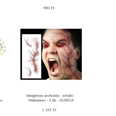
900 Ft
Ideiglenes arcfestés - érháló -
co
Halloween - 3 db - GUIRCA
1 165 Ft