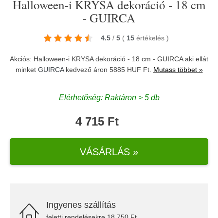
Halloween-i KRYSA dekoráció - 18 cm
- GUIRCA
4.5
/
5
(
15
értékelés
)
Akciós: Halloween-i KRYSA dekoráció - 18 cm - GUIRCA aki ellát
minket
GUIRCA
kedvező áron 5885 HUF Ft.
Mutass többet »
Elérhetőség: Raktáron > 5 db
4 715 Ft
VÁSÁRLÁS »
Ingyenes szállítás
feletti rendelésekre 18.750 Ft