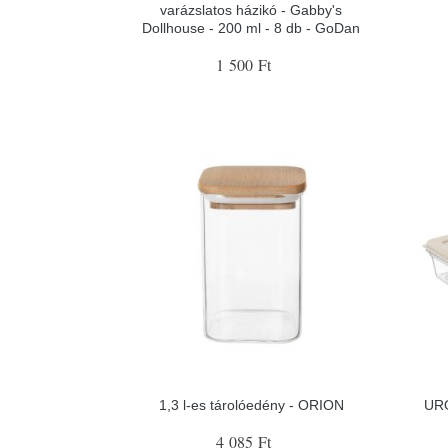
varázslatos házikó - Gabby's
Dollhouse - 200 ml - 8 db - GoDan
1 500 Ft
1,3 l-es tárolóedény - ORION
URO
4 085 Ft