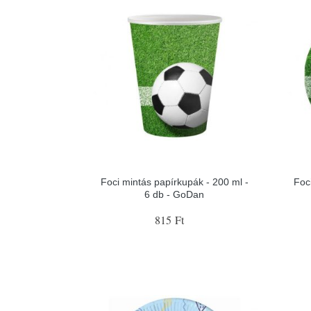
Foci mintás papírkupák - 200 ml -
Foc
6 db - GoDan
815 Ft