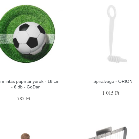
i mintás papírtányérok - 18 cm
Spirálvágó - ORION
- 6 db - GoDan
1 015 Ft
785 Ft