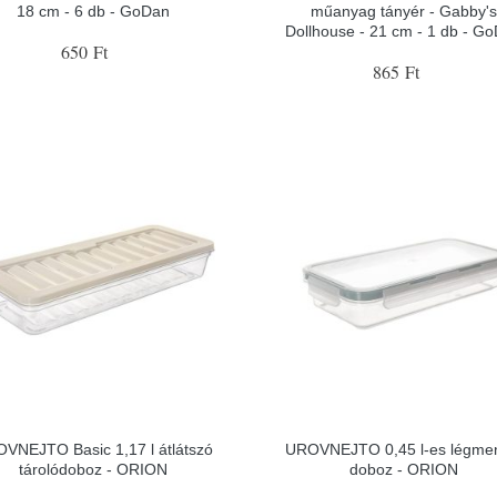
18 cm - 6 db - GoDan
műanyag tányér - Gabby'
Dollhouse - 21 cm - 1 db - G
650 Ft
865 Ft
VNEJTO Basic 1,17 l átlátszó
UROVNEJTO 0,45 l-es légme
tárolódoboz - ORION
doboz - ORION