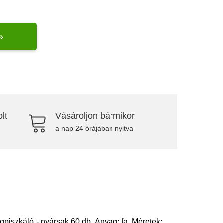
»
lt
Vásároljon bármikor
a nap 24 órájában nyitva
gpiszkáló - nyársak 60 db. Anyag: fa. Méretek: