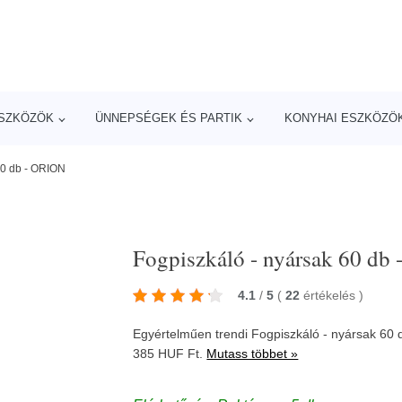
ESZKÖZÖK
ÜNNEPSÉGEK ÉS PARTIK
KONYHAI ESZKÖZÖ
60 db - ORION
Fogpiszkáló - nyársak 60 db
4.1
/
5
(
22
értékelés
)
Egyértelműen trendi Fogpiszkáló - nyársak 60
385 HUF Ft.
Mutass többet »