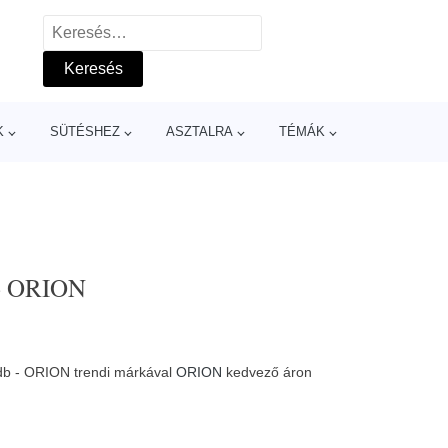
Keresés:
K
SÜTÉSHEZ
ASZTALRA
TÉMÁK
 - ORION
 db - ORION trendi márkával
ORION
kedvező áron