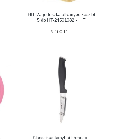
-
HIT Vágódeszka állványos készlet
5 db HT-24501082 - HIT
5 100 Ft
k
Klasszikus konyhai hámozó -