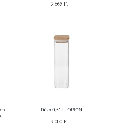
3 665 Ft
mm -
Dóza 0,61 l - ORION
an
3 000 Ft