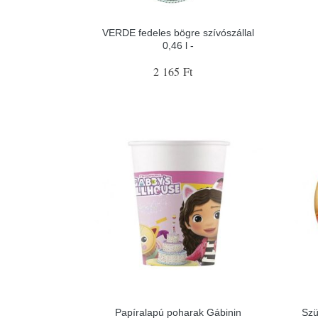
VERDE fedeles bögre szívószállal
0,46 l -
2 165 Ft
Papíralapú poharak Gábinin
Szü