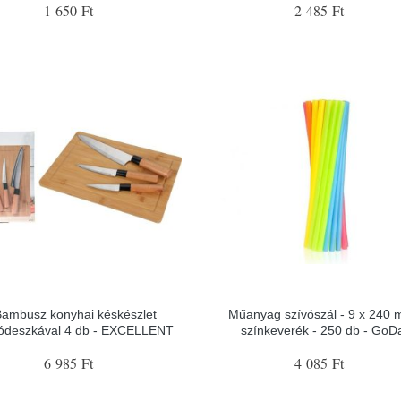
1 650 Ft
2 485 Ft
ambusz konyhai késkészlet
Műanyag szívószál - 9 x 240 
ódeszkával 4 db - EXCELLENT
színkeverék - 250 db - GoD
6 985 Ft
4 085 Ft