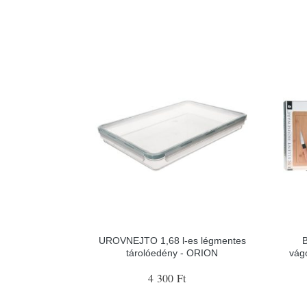
UROVNEJTO 1,68 l-es légmentes
B
tárolóedény - ORION
vág
4 300 Ft