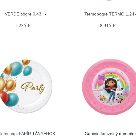
VERDE bögre 0,43 l -
Termobögre TERMO 1,2 l 
1 285 Ft
8 315 Ft
letésnapi PAPÍR TÁNYÉROK -
Gábinin kouzelný domeče