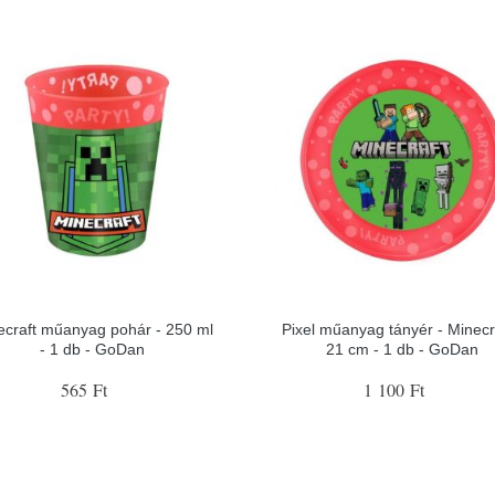
ecraft műanyag pohár - 250 ml
Pixel műanyag tányér - Minecra
- 1 db - GoDan
21 cm - 1 db - GoDan
565 Ft
1 100 Ft