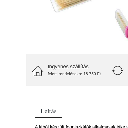
Ingyenes szállítás
feletti rendelésekre 18.750 Ft
Leírás
A fából készült fogpiszkálók alkalmasak étkez