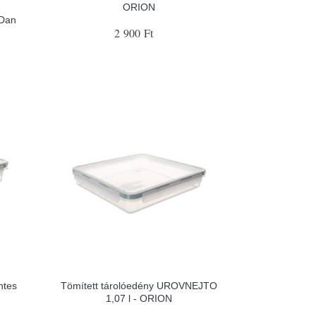
s
ORION
oDan
2 900 Ft
ntes
Tömített tárolóedény UROVNEJTO
1,07 l - ORION