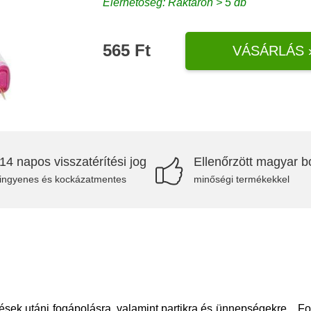
Elérhetőség: Raktáron > 5 db
565 Ft
VÁSÁRLÁS 
14 napos visszatérítési jog
Ellenőrzött magyar bo
ingyenes és kockázatmentes
minőségi termékekkel
ések utáni fogápolásra, valamint partikra és ünnepségekre. Fo