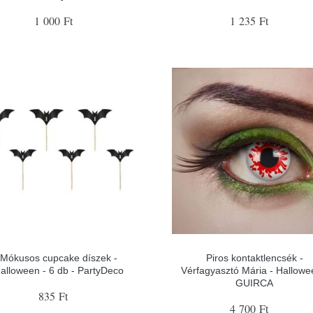
1 000 Ft
1 235 Ft
Mókusos cupcake díszek -
Piros kontaktlencsék -
alloween - 6 db - PartyDeco
Vérfagyasztó Mária - Hallowe
GUIRCA
835 Ft
4 700 Ft