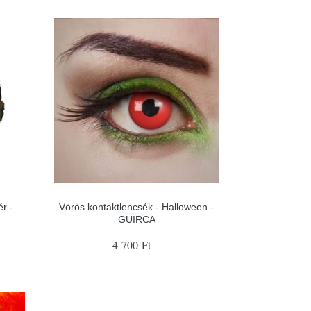
ér -
Vörös kontaktlencsék - Halloween -
GUIRCA
4 700 Ft