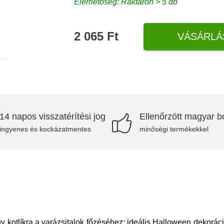
Elérhetőség: Raktáron > 5 db
2 065 Ft
VÁSÁRLÁ
14 napos visszatérítési jog
Ellenőrzött magyar bo
ingyenes és kockázatmentes
minőségi termékekkel
kotlíkra a varázsitalok főzéséhez; ideális Halloween dekorác