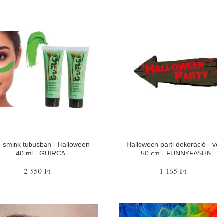
d smink tubusban - Halloween -
Halloween parti dekoráció - v
40 ml - GUIRCA
50 cm - FUNNYFASHN
2 550 Ft
1 165 Ft