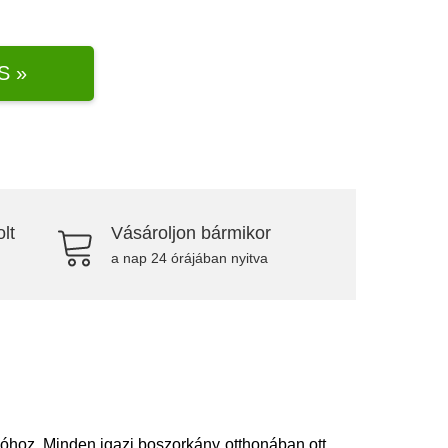
S »
lt
Vásároljon bármikor
a nap 24 órájában nyitva
ióhoz. Minden igazi boszorkány otthonában ott