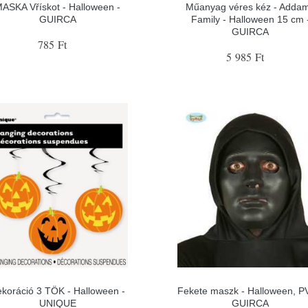
ASKA Vřískot - Halloween -
Műanyag véres kéz - Adda
GUIRCA
Family - Halloween 15 cm 
GUIRCA
785 Ft
5 985 Ft
koráció 3 TÖK - Halloween -
Fekete maszk - Halloween, P
UNIQUE
GUIRCA