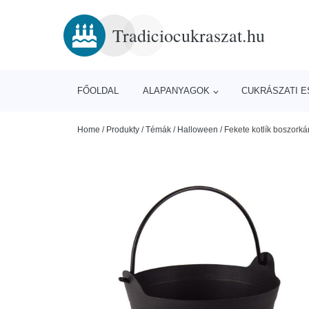
Tradiciocukraszat.hu
FŐOLDAL
ALAPANYAGOK
CUKRÁSZATI 
Home
/
Produkty
/
Témák
/
Halloween
/
Fekete kotlík boszor