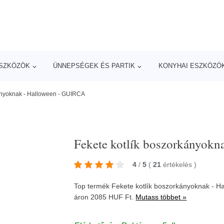
ESZKÖZÖK
ÜNNEPSÉGEK ÉS PARTIK
KONYHAI ESZKÖZÖ
kányoknak - Halloween - GUIRCA
Fekete kotlík boszorkányok
4
/
5
(
21
értékelés
)
Top termék Fekete kotlík boszorkányoknak - H
áron 2085 HUF Ft.
Mutass többet »