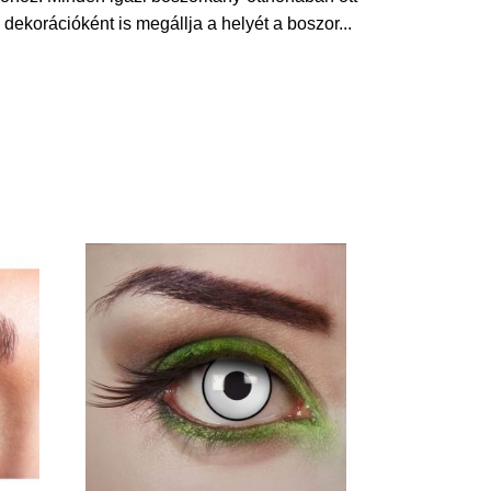
dekorációként is megállja a helyét a boszor
...