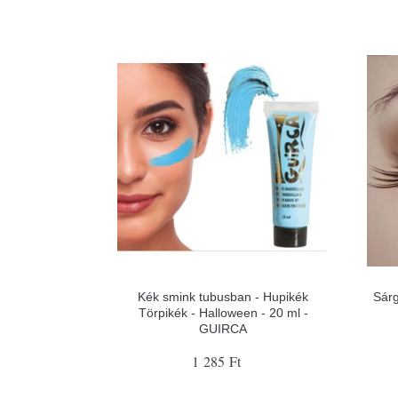
Kék smink tubusban - Hupikék
Sárg
Törpikék - Halloween - 20 ml -
GUIRCA
1 285 Ft