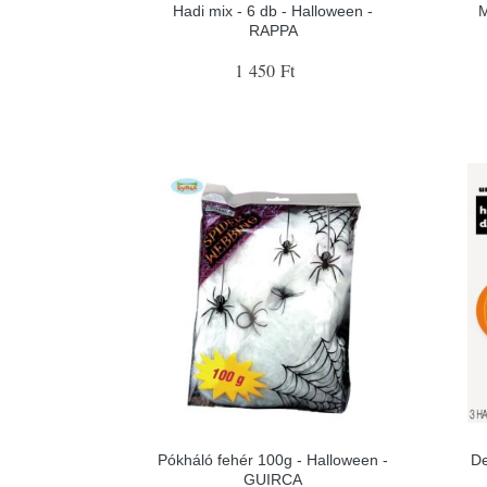
Hadi mix - 6 db - Halloween -
M
RAPPA
1 450 Ft
Pókháló fehér 100g - Halloween -
De
GUIRCA