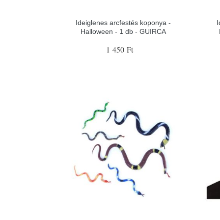
Ideiglenes arcfestés koponya -
I
Halloween - 1 db - GUIRCA
1 450 Ft