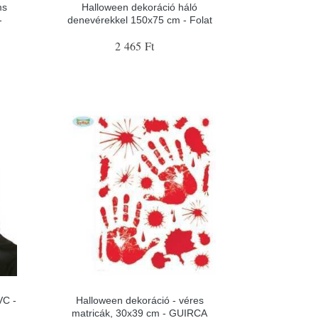
ms
Halloween dekoráció háló
-
denevérekkel 150x75 cm - Folat
2 465 Ft
VC -
Halloween dekoráció - véres
matricák, 30x39 cm - GUIRCA