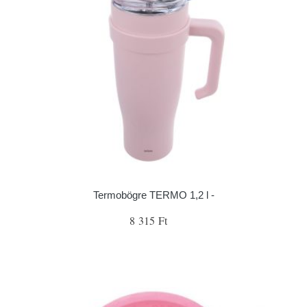
Termobögre TERMO 1,2 l -
8 315 Ft