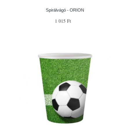
Spirálvágó - ORION
1 015 Ft