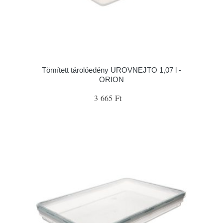
Tömített tárolóedény UROVNEJTO 1,07 l -
ORION
3 665 Ft