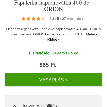
Fapálcika-napichovátka 460 db -
ORION
4.3
/
5
(
27
értékelés
)
Elégedettséget okozó Fapálcika-napichovátka 460 db - ORION
híres márkával
ORION
kedvező áron 600 HUF Ft.
Mutass
többet »
Elérhetőség: Raktáron > 5 db
865 Ft
VÁSÁRLÁS »
Ingyenes szállítás