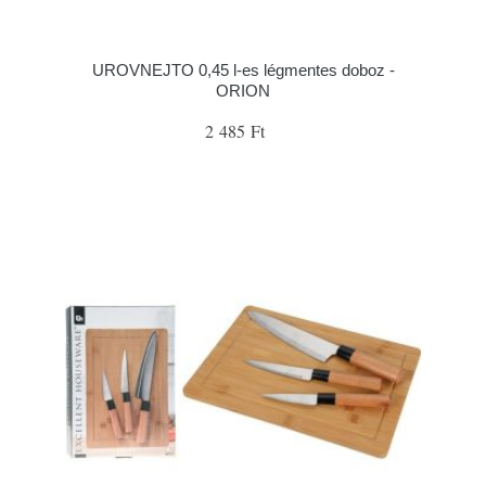
UROVNEJTO 0,45 l-es légmentes doboz -
ORION
2 485 Ft