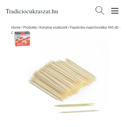
Tradiciocukraszat.hu
Keresés:
Home
/
Produkty
/
Konyhai eszközök
/
Fapálcika-napichovátka 460 db -
ORION