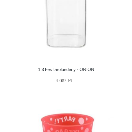
1,3 l-es tárolóedény - ORION
4 085 Ft