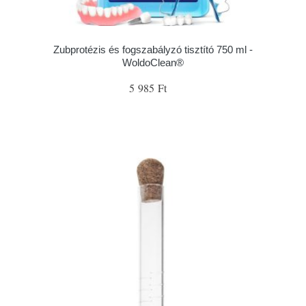
Zubprotézis és fogszabályzó tisztító 750 ml -
WoldoClean®
5 985 Ft