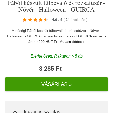
Fából készült fülbevaló és rózsafüzér -
Nővér - Halloween - GUIRCA
4.6
/
5
(
24
értékelés
)
Minőségi Fából készült fülbevaló és rózsafüzér - Nővér -
Halloween - GUIRCA nagyon híres márkától
GUIRCA
kedvező
áron 4200 HUF Ft.
Mutass többet »
Elérhetőség: Raktáron > 5 db
3 285 Ft
VÁSÁRLÁS »
Ingyenes szállítás