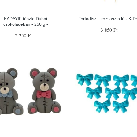
KADAYIF tészta Dubai
Tortadísz – rózsaszín ló - K-D
csokoládéban - 250 g -
3 850 Ft
2 250 Ft