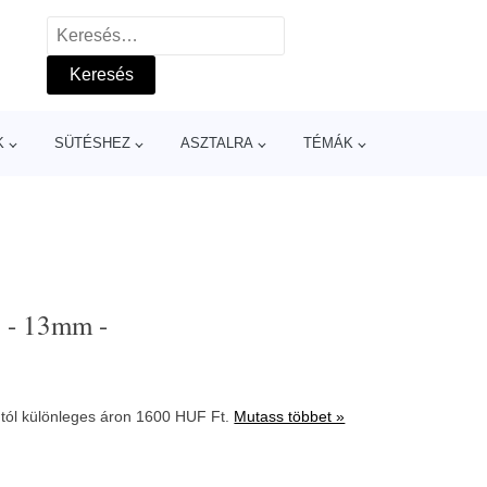
Keresés:
K
SÜTÉSHEZ
ASZTALRA
TÉMÁK
8 - 13mm -
 tól különleges áron 1600 HUF Ft.
Mutass többet »