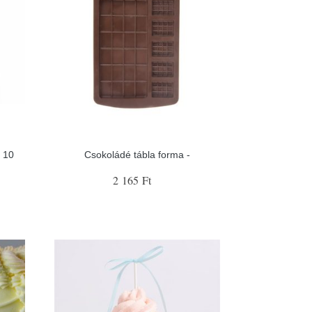
ó 10
Csokoládé tábla forma -
2 165 Ft