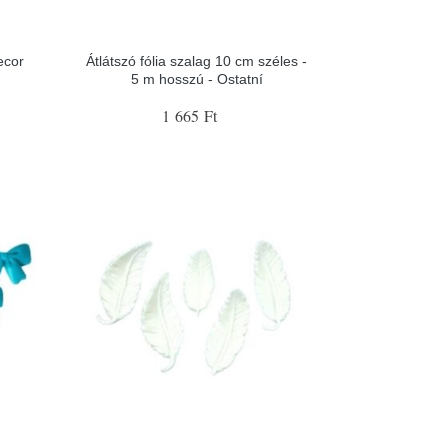
ecor
Átlátszó fólia szalag 10 cm széles -
5 m hosszú - Ostatní
1 665 Ft