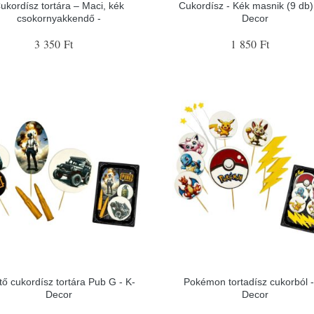
ukordísz tortára – Maci, kék
Cukordísz - Kék masnik (9 db) 
csokornyakkendő -
Decor
3 350 Ft
1 850 Ft
tő cukordísz tortára Pub G - K-
Pokémon tortadísz cukorból -
Decor
Decor