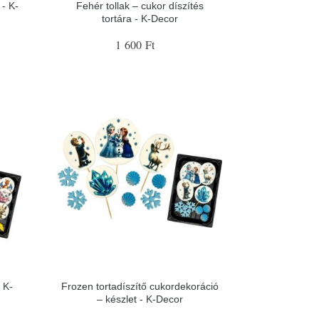
- K-
Fehér tollak – cukor díszítés
tortára - K-Decor
1 600 Ft
 K-
Frozen tortadíszítő cukordekoráció
– készlet - K-Decor