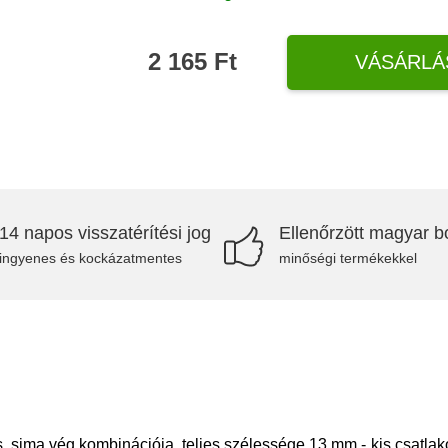
2 165 Ft
VÁSÁRLÁ
14 napos visszatérítési jog
Ellenőrzött magyar bo
ingyenes és kockázatmentes
minőségi termékekkel
s, sima vég kombinációja, teljes szélessége 13 mm - kis csatl