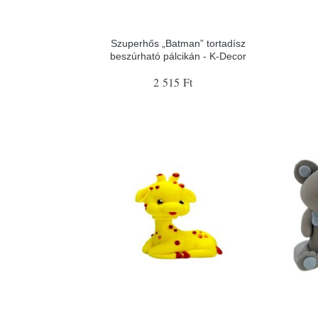
Szuperhős „Batman” tortadísz
beszúrható pálcikán - K-Decor
2 515 Ft