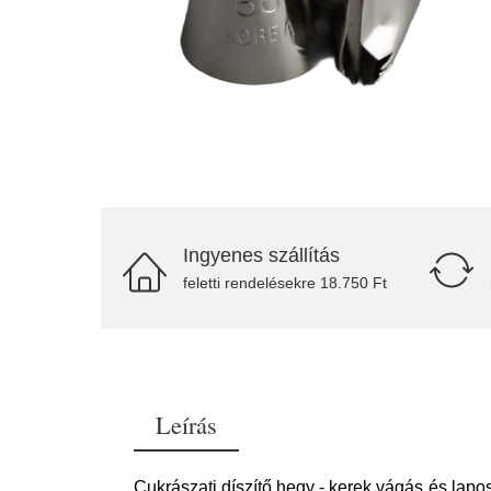
Ingyenes szállítás
feletti rendelésekre 18.750 Ft
Leírás
Cukrászati díszítő hegy - kerek vágás és lapo