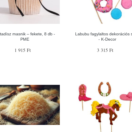
tadísz masnik – fekete, 8 db -
Labubu fagylaltos dekorációs s
PME
- K-Decor
1 915 Ft
3 315 Ft