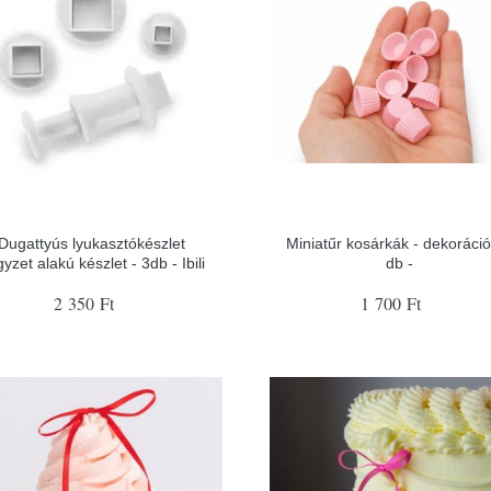
Dugattyús lyukasztókészlet
Miniatűr kosárkák - dekoráci
yzet alakú készlet - 3db - Ibili
db -
2 350 Ft
1 700 Ft