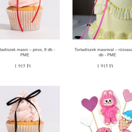
tadíszek masni – piros, 8 db -
Tortadíszek masnival – rózsas
PME
db - PME
1 915 Ft
1 915 Ft