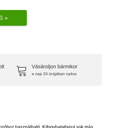
S »
lt
Vásároljon bármikor
a nap 24 órájában nyitva
akozóhoz használható. Kifogyhatatlanul sok más