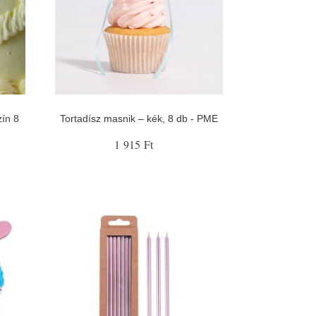
zín 8
Tortadísz masnik – kék, 8 db - PME
1 915 Ft