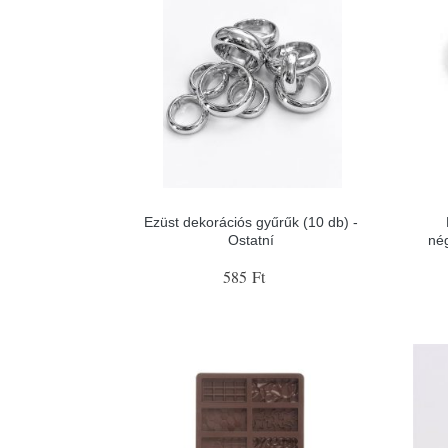
Ezüst dekorációs gyűrűk (10 db) -
Ostatní
nég
585 Ft