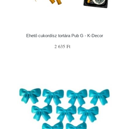
Ehető cukordísz tortára Pub G - K-Decor
2 635 Ft