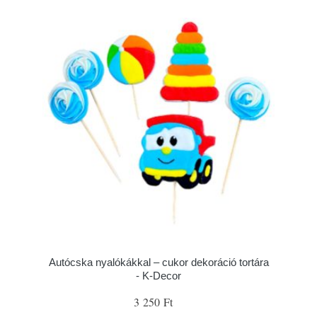
Autócska nyalókákkal – cukor dekoráció tortára
- K-Decor
3 250 Ft