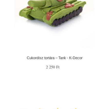
Cukordísz tortára – Tank - K-Decor
2 250 Ft