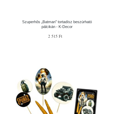
Szuperhős „Batman” tortadísz beszúrható
pálcikán - K-Decor
2 515 Ft