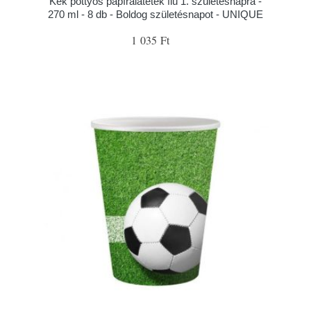
Kék pöttyös papíralátétek fiú 1. születésnapra -
270 ml - 8 db - Boldog születésnapot - UNIQUE
1 035 Ft