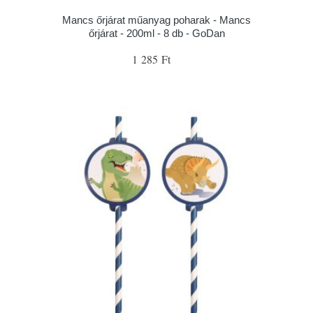
Mancs őrjárat műanyag poharak - Mancs
őrjárat - 200ml - 8 db - GoDan
1 285 Ft