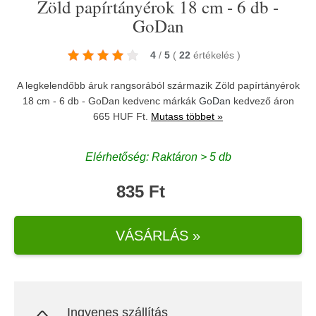
Zöld papírtányérok 18 cm - 6 db -
GoDan
4
/
5
(
22
értékelés
)
A legkelendőbb áruk rangsorából származik Zöld papírtányérok
18 cm - 6 db - GoDan kedvenc márkák
GoDan
kedvező áron
665 HUF Ft.
Mutass többet »
Elérhetőség: Raktáron > 5 db
835 Ft
VÁSÁRLÁS »
Ingyenes szállítás