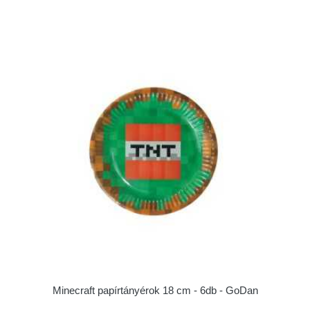
Minecraft papírtányérok 18 cm - 6db - GoDan