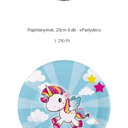
Papírtányérok, 23cm 6 db - xPartydeco
1 250 Ft