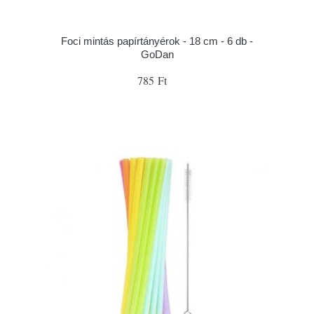
Foci mintás papírtányérok - 18 cm - 6 db -
GoDan
785 Ft