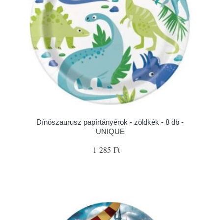
Dínószaurusz papírtányérok - zöldkék - 8 db -
UNIQUE
1 285 Ft