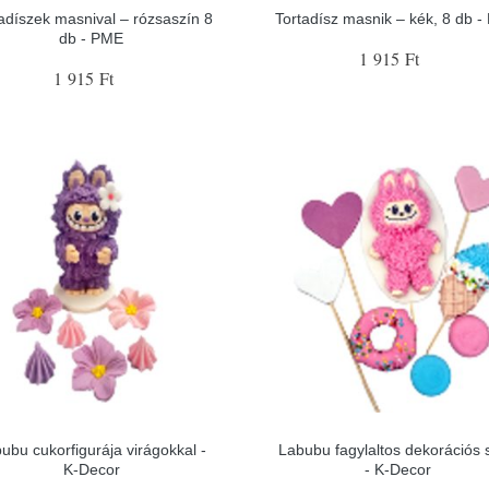
adíszek masnival – rózsaszín 8
Tortadísz masnik – kék, 8 db 
db - PME
1 915 Ft
1 915 Ft
ubu cukorfigurája virágokkal -
Labubu fagylaltos dekorációs s
K-Decor
- K-Decor