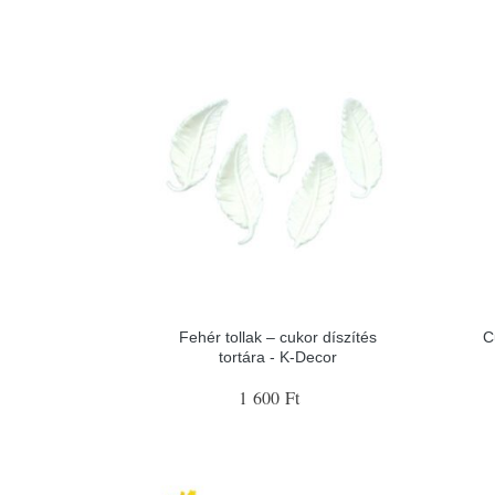
Fehér tollak – cukor díszítés
C
tortára - K-Decor
1 600 Ft