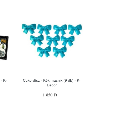
- K-
Cukordísz - Kék masnik (9 db) - K-
Decor
1 850 Ft