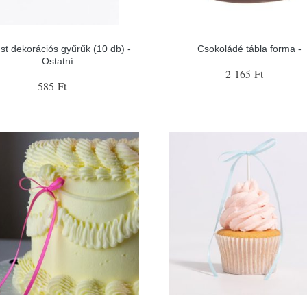
st dekorációs gyűrűk (10 db) -
Csokoládé tábla forma -
Ostatní
2 165 Ft
585 Ft