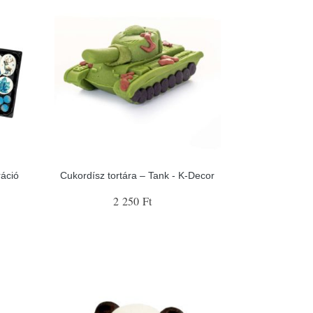
ráció
Cukordísz tortára – Tank - K-Decor
2 250 Ft