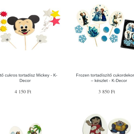
tő cukros tortadísz Mickey - K-
Frozen tortadíszítő cukordeko
Decor
– készlet - K-Decor
4 150 Ft
3 850 Ft