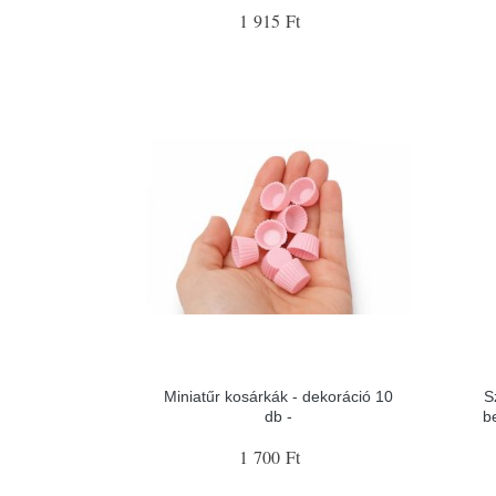
1 915 Ft
Miniatűr kosárkák - dekoráció 10
S
db -
b
1 700 Ft