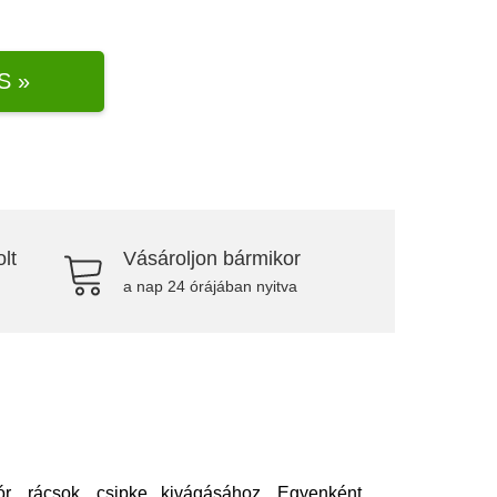
S »
lt
Vásároljon bármikor
a nap 24 órájában nyitva
ór, rácsok, csipke kivágásához. Egyenként