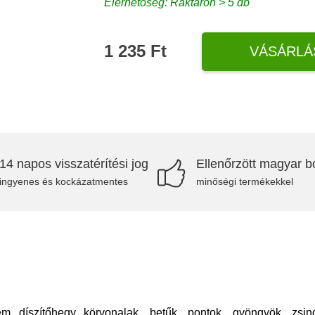
Elérhetőség: Raktáron > 5 db
1 235 Ft
VÁSÁRLÁ
14 napos visszatérítési jog
Ellenőrzött magyar bo
ingyenes és kockázatmentes
minőségi termékekkel
m díszítőhegy körvonalak, betűk, pontok, gyöngyök, zsin