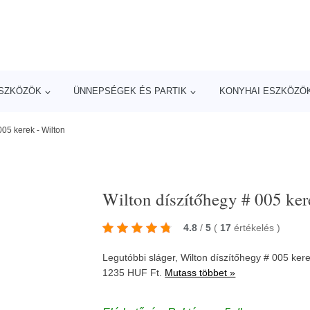
ESZKÖZÖK
ÜNNEPSÉGEK ÉS PARTIK
KONYHAI ESZKÖZÖ
005 kerek - Wilton
Wilton díszítőhegy # 005 ker
4.8
/
5
(
17
értékelés
)
Legutóbbi sláger, Wilton díszítőhegy # 005 ker
1235 HUF Ft.
Mutass többet »