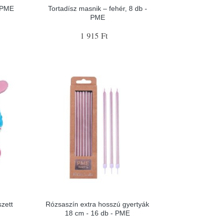
- PME
Tortadísz masnik – fehér, 8 db -
PME
1 915 Ft
zett
Rózsaszín extra hosszú gyertyák
18 cm - 16 db - PME