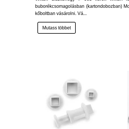
buborékcsomagolásban (kartondobozban) Mos
kőboltban vásárolni. Vá
...
Mutass többet