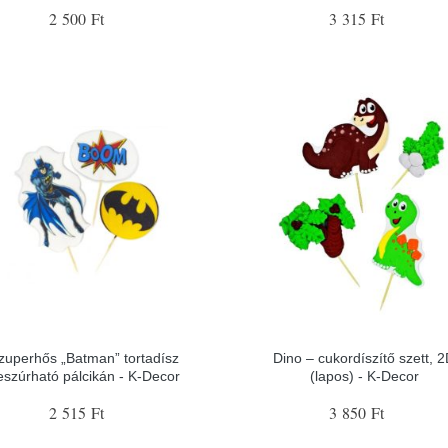
2 500 Ft
3 315 Ft
zuperhős „Batman” tortadísz
Dino – cukordíszítő szett, 
eszúrható pálcikán - K-Decor
(lapos) - K-Decor
2 515 Ft
3 850 Ft