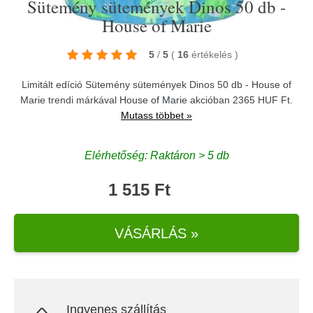
Sütemény sütemények Dinos 50 db -
House of Marie
5
/
5
(
16
értékelés
)
Limitált edíció Sütemény sütemények Dinos 50 db - House of
Marie trendi márkával
House of Marie
akcióban 2365 HUF Ft.
Mutass többet »
Elérhetőség: Raktáron > 5 db
1 515 Ft
VÁSÁRLÁS »
Ingyenes szállítás