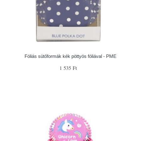
Fóliás sütőformák kék pöttyös fóliával - PME
1 535 Ft