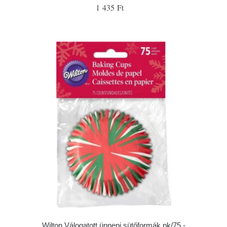
1 435 Ft
Wilton Válogatott ünnepi sütőformák pk/75 -