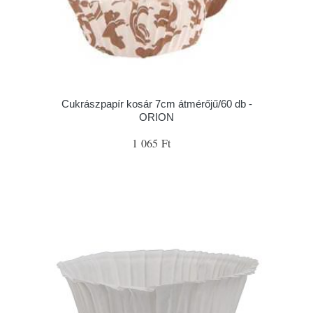
Cukrászpapír kosár 7cm átmérőjű/60 db -
ORION
1 065 Ft