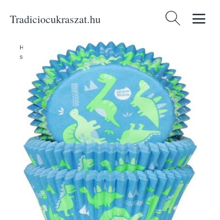
Tradiciocukraszat.hu
Keresés:
Home
/
Produkty
/
Sütéshez
/
Muffinok és cupcakes
/
Sütemény
sütemények Dinos 50 db - House of Marie