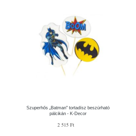
Szuperhős „Batman” tortadísz beszúrható
pálcikán - K-Decor
2 515 Ft