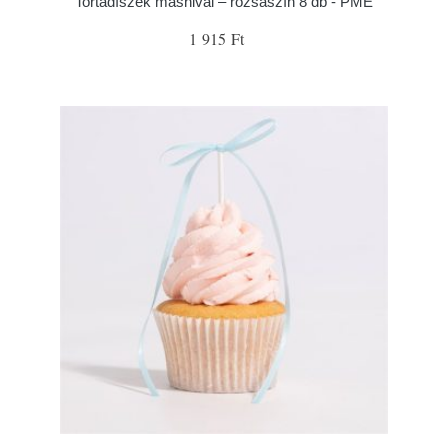
Tortadíszek masnival – rózsaszín 8 db - PME
1 915 Ft