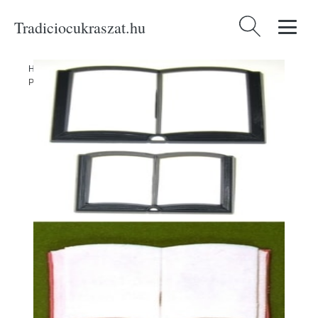
Tradiciocukraszat.hu
Keresés:
Home
/
Produkty
/
Cukrászati eszközök
/
Patchwork kiszúró könyv -
Patchwork Cutters