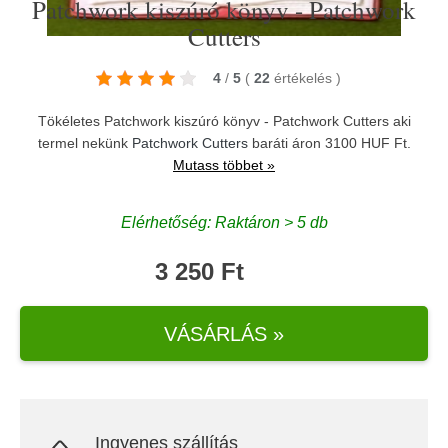
Patchwork kiszúró könyv - Patchwork
Cutters
4
/
5
(
22
értékelés
)
Tökéletes Patchwork kiszúró könyv - Patchwork Cutters aki
termel nekünk
Patchwork Cutters
baráti áron 3100 HUF Ft.
Mutass többet »
Elérhetőség: Raktáron > 5 db
3 250 Ft
VÁSÁRLÁS »
Ingyenes szállítás