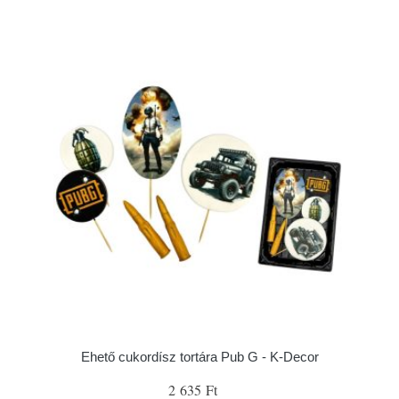
Ehető cukordísz tortára Pub G - K-Decor
2 635 Ft