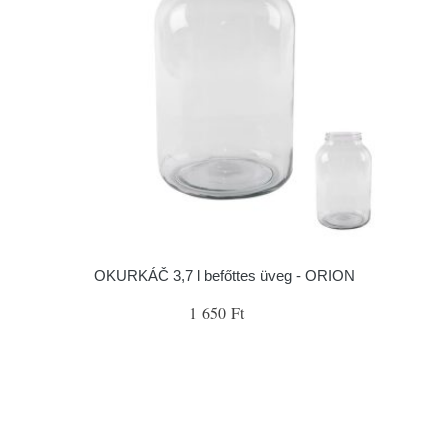
OKURKÁČ 3,7 l befőttes üveg - ORION
1 650 Ft