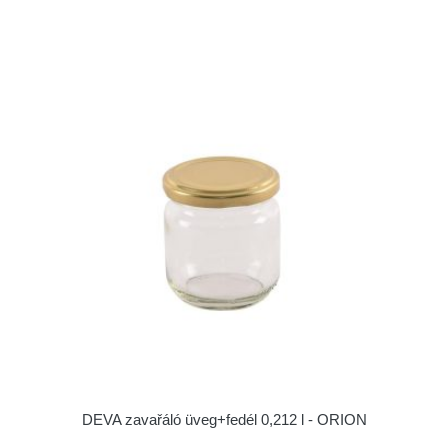
DEVA zavařáló üveg+fedél 0,212 l - ORION