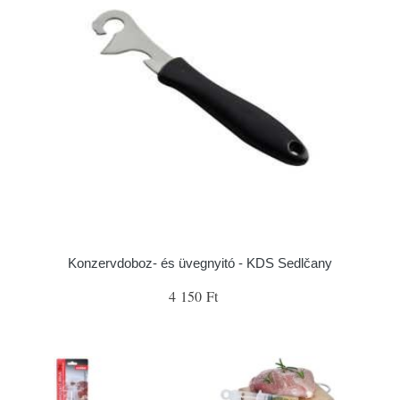
Konzervdoboz- és üvegnyitó - KDS Sedlčany
4 150 Ft