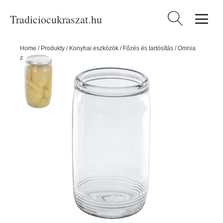
Tradiciocukraszat.hu
Keresés:
Home
/
Produkty
/
Konyhai eszközök
/
Főzés és tartósítás
/
Omnia
zavařáló üveg 0,7 l - ORION