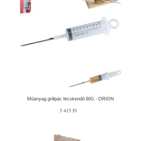
Műanyag grillpác fecskendő BIG - ORION
3 415 Ft