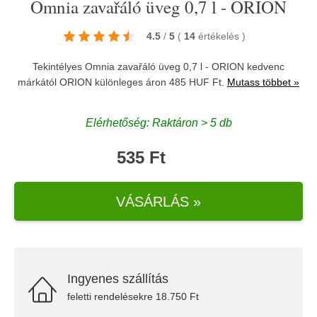
Omnia zavařáló üveg 0,7 l - ORION
4.5
/
5
(
14
értékelés
)
Tekintélyes Omnia zavařáló üveg 0,7 l - ORION kedvenc
márkától
ORION
különleges áron 485 HUF Ft.
Mutass többet »
Elérhetőség: Raktáron > 5 db
535 Ft
VÁSÁRLÁS »
Ingyenes szállítás
feletti rendelésekre 18.750 Ft