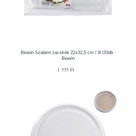
Biowin Szalámi zacskók 22x32,5 cm / 3l /20db -
Biowin
1 335 Ft