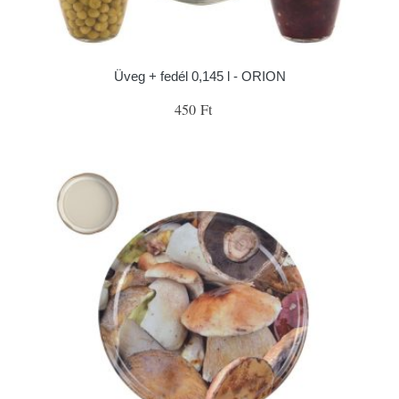
Üveg + fedél 0,145 l - ORION
450 Ft