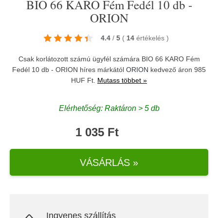
BIO 66 KARO Fém Fedél 10 db -
ORION
4.4
/
5
(
14
értékelés
)
Csak korlátozott számú ügyfél számára BIO 66 KARO Fém
Fedél 10 db - ORION híres márkától
ORION
kedvező áron 985
HUF Ft.
Mutass többet »
Elérhetőség: Raktáron > 5 db
1 035 Ft
VÁSÁRLÁS »
Ingyenes szállítás