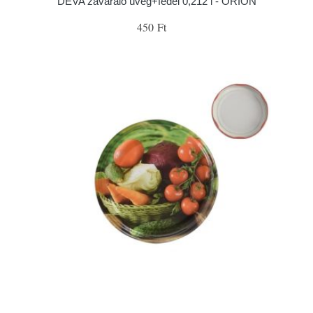
DEVA zavařáló üveg+fedél 0,212 l - ORION
450 Ft