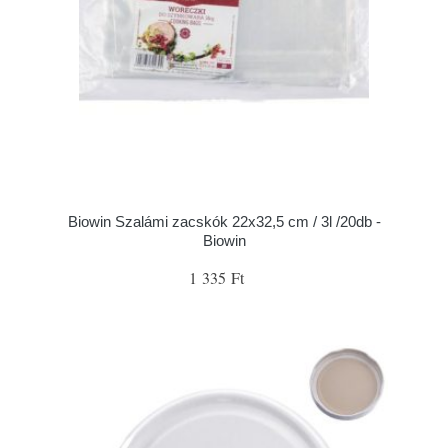
Biowin Szalámi zacskók 22x32,5 cm / 3l /20db -
Biowin
1 335 Ft