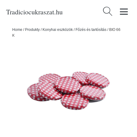
Tradiciocukraszat.hu
Keresés:
Home
/
Produkty
/
Konyhai eszközök
/
Főzés és tartósítás
/
BIO 66
KARO Fém Fedél 10 db - ORION