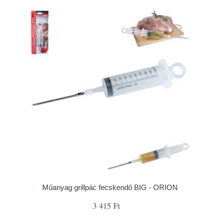
Műanyag grillpác fecskendő BIG - ORION
3 415 Ft