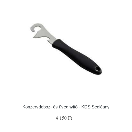
Konzervdoboz- és üvegnyitó - KDS Sedlčany
4 150 Ft