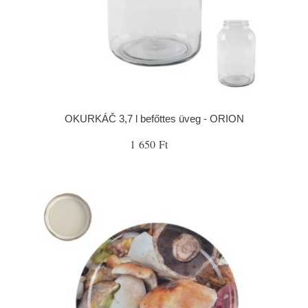
OKURKÁČ 3,7 l befőttes üveg - ORION
1 650 Ft