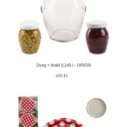
Üveg + fedél 0,145 l - ORION
450 Ft