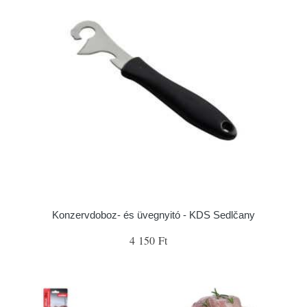
Konzervdoboz- és üvegnyitó - KDS Sedlčany
4 150 Ft