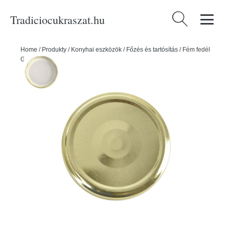
Tradiciocukraszat.hu
Keresés:
Home
/
Produkty
/
Konyhai eszközök
/
Főzés és tartósítás
/
Fém fedél
GOLD 66 10 db - ORION