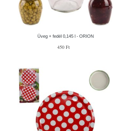
Üveg + fedél 0,145 l - ORION
450 Ft