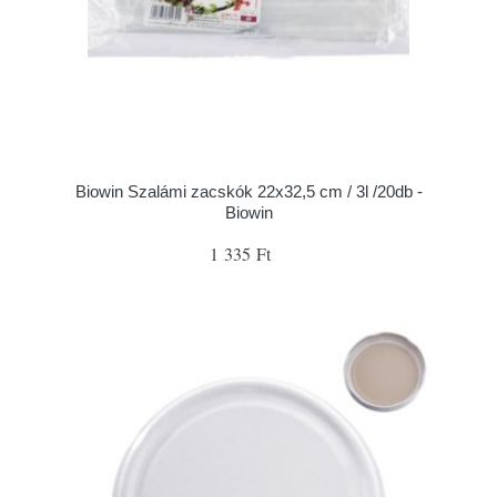
Biowin Szalámi zacskók 22x32,5 cm / 3l /20db -
Biowin
1 335 Ft