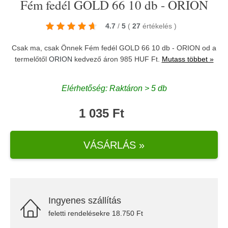
Fém fedél GOLD 66 10 db - ORION
4.7
/
5
(
27
értékelés
)
Csak ma, csak Önnek Fém fedél GOLD 66 10 db - ORION od a
termelőtől
ORION
kedvező áron 985 HUF Ft.
Mutass többet »
Elérhetőség: Raktáron > 5 db
1 035 Ft
VÁSÁRLÁS »
Ingyenes szállítás
feletti rendelésekre 18.750 Ft