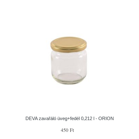
DEVA zavařáló üveg+fedél 0,212 l - ORION
450 Ft