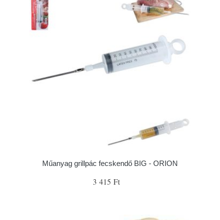
Műanyag grillpác fecskendő BIG - ORION
3 415 Ft