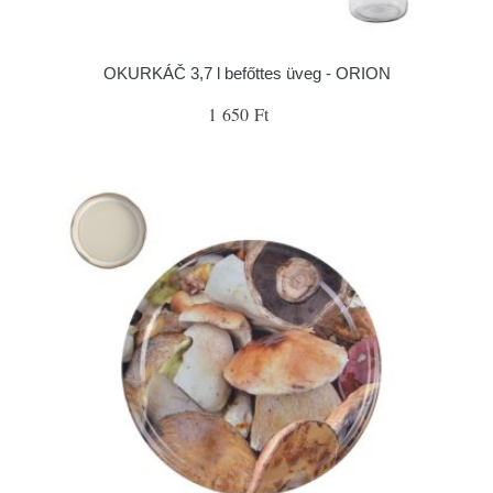
OKURKÁČ 3,7 l befőttes üveg - ORION
1 650 Ft