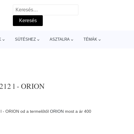
Keresés:
K
SÜTÉSHEZ
ASZTALRA
TÉMÁK
,212 l - ORION
 l - ORION od a termelőtől
ORION
most a ár 400