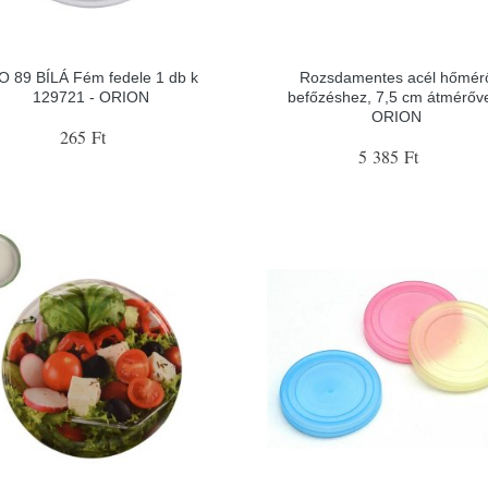
O 89 BÍLÁ Fém fedele 1 db k
Rozsdamentes acél hőmér
129721 - ORION
befőzéshez, 7,5 cm átmérőve
ORION
265 Ft
5 385 Ft