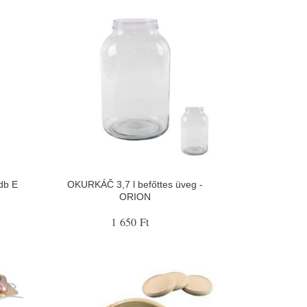
db E
OKURKÁČ 3,7 l befőttes üveg -
ORION
1 650 Ft