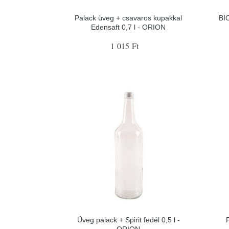
Palack üveg + csavaros kupakkal
BIO
Edensaft 0,7 l - ORION
1 015 Ft
Üveg palack + Spirit fedél 0,5 l -
ORION