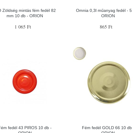
 Zöldség mintás fém fedél 82
Omnia 0,3l műanyag fedél - 5 
mm 10 db - ORION
ORION
1 065 Ft
865 Ft
Fém fedél 43 PIROS 10 db -
Fém fedél GOLD 66 10 db 
ORION
ORION