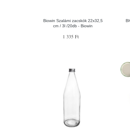
Biowin Szalámi zacskók 22x32,5
BI
cm / 3l /20db - Biowin
1 335 Ft