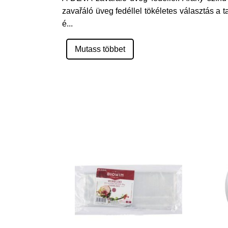
zavařáló üveg fedéllel tökéletes választás a 
é
...
Mutass többet