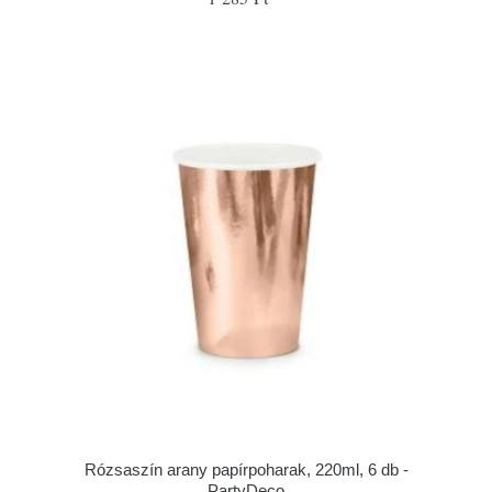
Rózsaszín arany papírpoharak, 220ml, 6 db -
PartyDeco