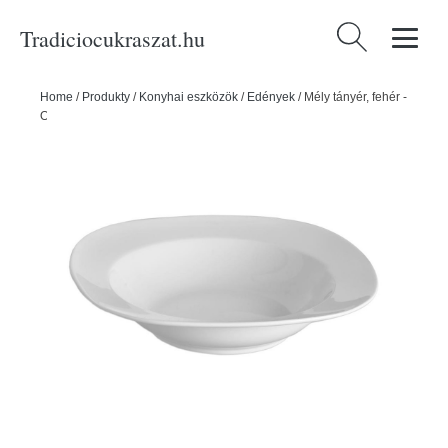
Tradiciocukraszat.hu
Keresés:
Home
/
Produkty
/
Konyhai eszközök
/
Edények
/
Mély tányér, fehér -
ORION