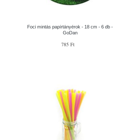
Foci mintás papírtányérok - 18 cm - 6 db -
GoDan
785 Ft