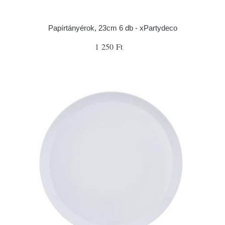
Papírtányérok, 23cm 6 db - xPartydeco
1 250 Ft