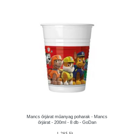
Mancs őrjárat műanyag poharak - Mancs
őrjárat - 200ml - 8 db - GoDan
1 285 Ft