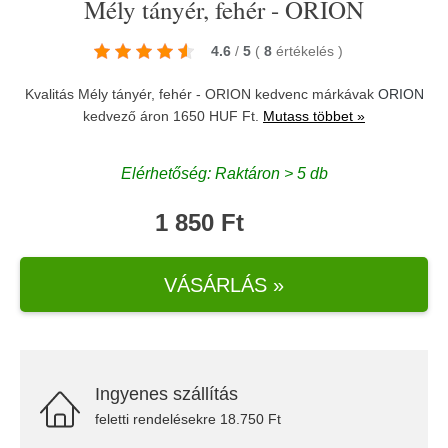
Mély tányér, fehér - ORION
4.6
/
5
(
8
értékelés
)
Kvalitás Mély tányér, fehér - ORION kedvenc márkávak
ORION
kedvező áron 1650 HUF Ft.
Mutass többet »
Elérhetőség: Raktáron > 5 db
1 850 Ft
VÁSÁRLÁS »
Ingyenes szállítás
feletti rendelésekre 18.750 Ft