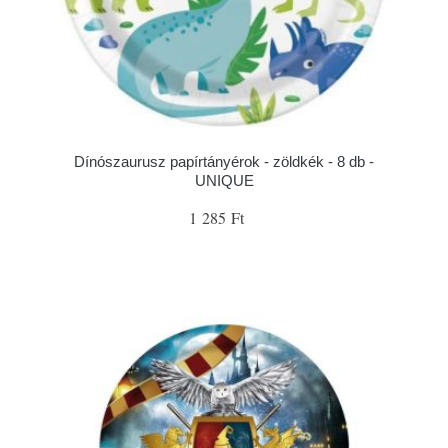
Dínószaurusz papírtányérok - zöldkék - 8 db -
UNIQUE
1 285 Ft