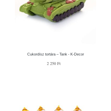
Cukordísz tortára – Tank - K-Decor
2 250 Ft