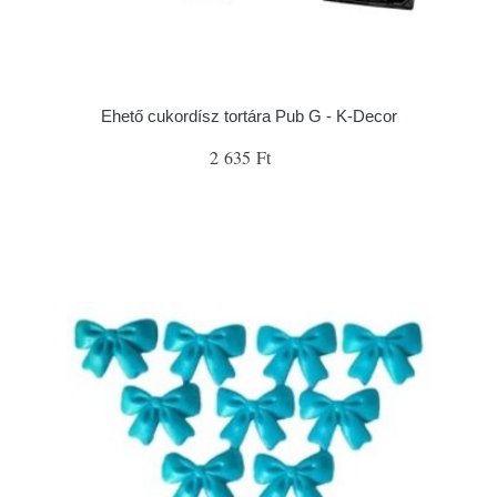
Ehető cukordísz tortára Pub G - K-Decor
2 635 Ft