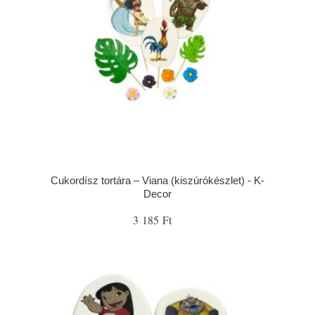
Cukordísz tortára – Viana (kiszúrókészlet) - K-
Decor
3 185 Ft