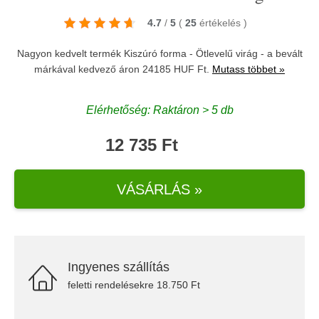
4.7
/
5
(
25
értékelés
)
Nagyon kedvelt termék Kiszúró forma - Ötlevelű virág - a bevált
márkával kedvező áron 24185 HUF Ft.
Mutass többet »
Elérhetőség: Raktáron > 5 db
12 735 Ft
VÁSÁRLÁS »
Ingyenes szállítás
feletti rendelésekre 18.750 Ft