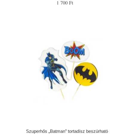
1 700 Ft
Szuperhős „Batman” tortadísz beszúrható