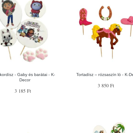
kordísz - Gaby és barátai - K-
Tortadísz – rózsaszín ló - K-D
Decor
3 850 Ft
3 185 Ft