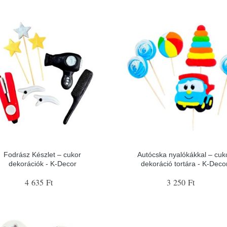
Fodrász Készlet – cukor
Autócska nyalókákkal – cuk
dekorációk - K-Decor
dekoráció tortára - K-Deco
4 635 Ft
3 250 Ft