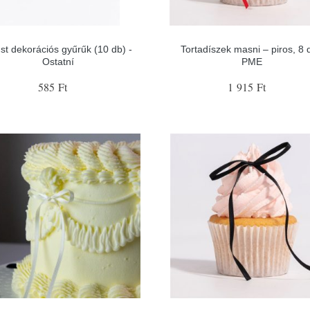
st dekorációs gyűrűk (10 db) -
Tortadíszek masni – piros, 8 
Ostatní
PME
585 Ft
1 915 Ft