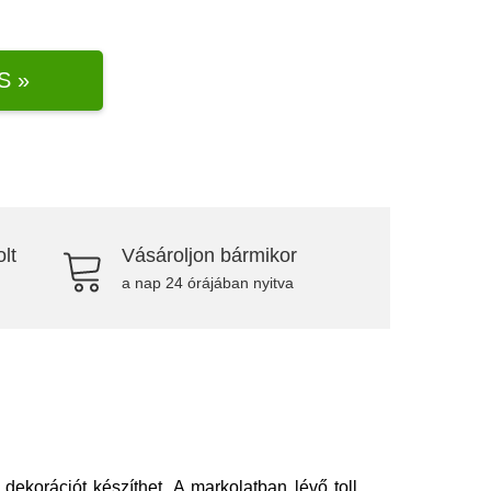
S »
lt
Vásároljon bármikor
a nap 24 órájában nyitva
korációt készíthet. A markolatban lévő toll