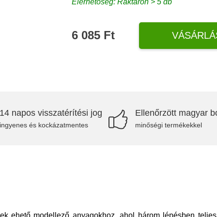
Elérhetőség: Raktáron > 5 db
6 085 Ft
VÁSÁRLÁ
14 napos visszatérítési jog
Ellenőrzött magyar bo
ingyenes és kockázatmentes
minőségi termékekkel
k ehető modellező anyagokhoz, ahol három lépésben teljes de