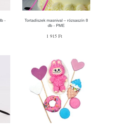
db -
Tortadíszek masnival – rózsaszín 8
db - PME
1 915 Ft