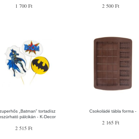
1 700 Ft
2 500 Ft
zuperhős „Batman” tortadísz
Csokoládé tábla forma -
eszúrható pálcikán - K-Decor
2 165 Ft
2 515 Ft