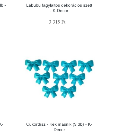
db -
Labubu fagylaltos dekorációs szett
- K-Decor
3 315 Ft
K-
Cukordísz - Kék masnik (9 db) - K-
Decor