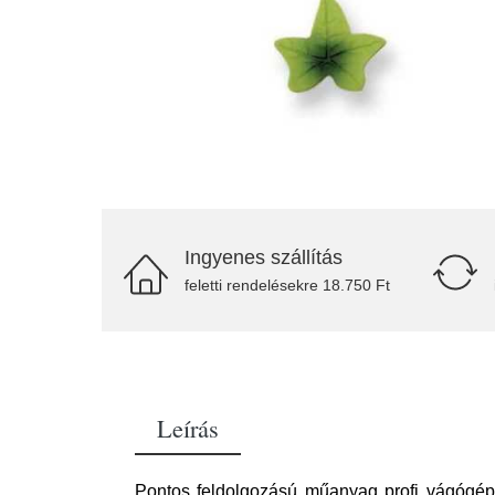
Ingyenes szállítás
feletti rendelésekre 18.750 Ft
Leírás
Pontos feldolgozású műanyag profi vágógépe