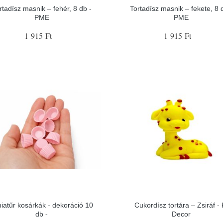
rtadísz masnik – fehér, 8 db -
Tortadísz masnik – fekete, 8 
PME
PME
1 915 Ft
1 915 Ft
iatűr kosárkák - dekoráció 10
Cukordísz tortára – Zsiráf - 
db -
Decor