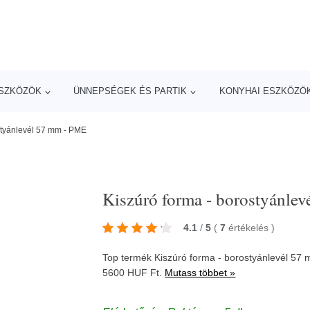
ESZKÖZÖK
ÜNNEPSÉGEK ÉS PARTIK
KONYHAI ESZKÖZÖ
styánlevél 57 mm - PME
Kiszúró forma - borostyánle
4.1
/
5
(
7
értékelés
)
Top termék Kiszúró forma - borostyánlevél 57 
5600 HUF Ft.
Mutass többet »