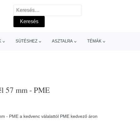
Keresés:
K
SÜTÉSHEZ
ASZTALRA
TÉMÁK
vél 57 mm - PME
mm - PME a kedvenc válalattól
PME
kedvező áron