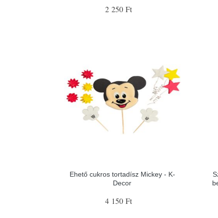
2 250 Ft
Ehető cukros tortadísz Mickey - K-
S
Decor
b
4 150 Ft