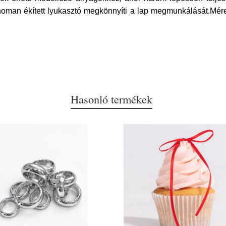
 finoman ékített lyukasztó megkönnyíti a lap megmunkálását.Mé
Hasonló termékek