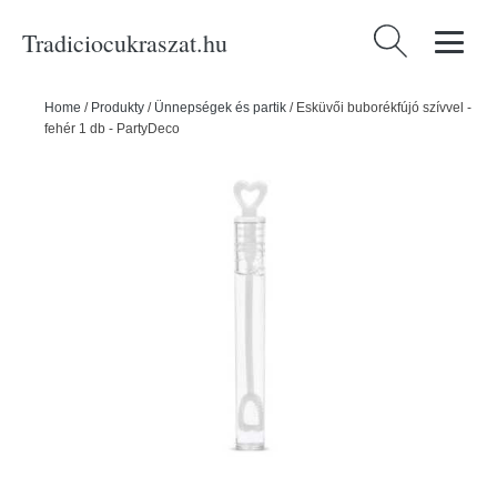
Tradiciocukraszat.hu
Keresés:
Home
/
Produkty
/
Ünnepségek és partik
/
Esküvői buborékfújó szívvel -
fehér 1 db - PartyDeco