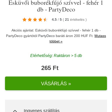
Esküvői buborékfújó szívvel - fehér 1
db - PartyDeco
4.5
/
5
(
21
értékelés
)
Akciós ajánlat: Esküvői buborékfújó szívvel - fehér 1 db -
PartyDeco gyártótól
PartyDeco
baráti áron 200 HUF Ft.
Mutass
többet »
Elérhetőség: Raktáron > 5 db
265 Ft
VÁSÁRLÁS »
Ingyenes szállítás