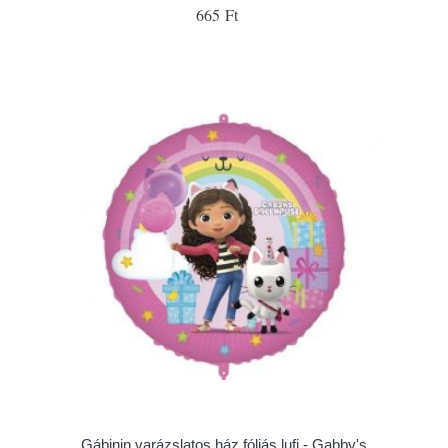
665 Ft
Gábinin varázslatos ház fóliás lufi - Gabby's