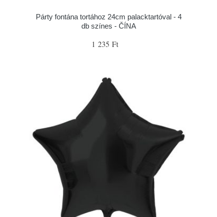
Párty fontána tortához 24cm palacktartóval - 4
db színes - ČÍNA
1 235 Ft