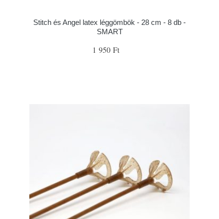
Stitch és Angel latex léggömbök - 28 cm - 8 db -
SMART
1 950 Ft