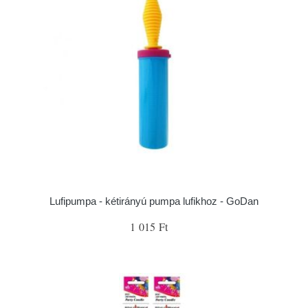
Lufipumpa - kétirányú pumpa lufikhoz - GoDan
1 015 Ft