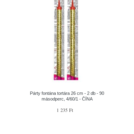
Párty fontána tortára 26 cm - 2 db - 90
másodperc, 4/60/1 - ČÍNA
1 235 Ft